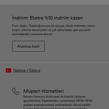
İndirim: Ekstra %10 indirim kazan
Evet, doğru. Topluluğumuzun bir parçası olarak indirimler, erken
erişim, etkinlik davetiyeleri ve çok daha fazlası gibi ayrıcalıklı
avantajlardan yararlanacaksınız.
Aramıza katıl
Türkiye
/
Türkçe
Müşteri Hizmetleri
İletişim formunu doldurarak da bizimle iletişime
geçebilirsiniz. Pazartesiden cumartesiye 09:00–19:00
saatleri arasında hizmet verilmektedir. Resmî tatiller
hariçtir. Tatil günlerinde hizmet verilmemektedir.