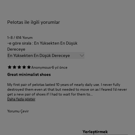
korunması ve daha uzun ömürlü olması sağlanır.
Removable footbed for better fit
Lining:
Ayakkabı bakımıyla ilgili ayrıntılı talimatlar almak için
Ayakkabı
72% Leather 28% Fabric (100% Recycled PET)
Pelotas ile ilgili yorumlar
Bakım Rehberi
sayfamızı ziyaret edebilirsin.
Leather Working Group Certified
1–8 / 614 Yorum
-e göre sirala : En Yüksekten En Düşük
Dereceye
En Yüksekten En Düşük Dereceye
·
Anonymous
6 yıl önce
Great minimalist shoes
My first pair of pelotas lasted 10 years of nearly daily use. I never fully
destroyed them even at that but needed to move on as I feared I'd never
get a new pair of shoes if I had to wait for them to...
Daha fazla göster
Yorumu Çevir
Yerleştirmek