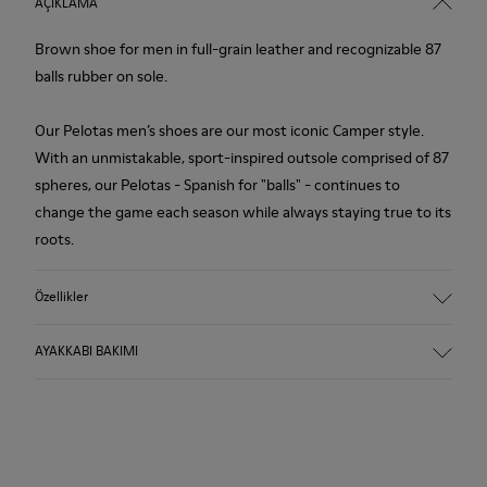
AÇIKLAMA
Brown shoe for men in full-grain leather and recognizable 87
balls rubber on sole.
Our Pelotas men’s shoes are our most iconic Camper style.
With an unmistakable, sport-inspired outsole comprised of 87
spheres, our Pelotas - Spanish for "balls" - continues to
change the game each season while always staying true to its
roots.
Özellikler
Upper:
AYAKKABI BAKIMI
Leather (Calfskin)
Color: Brown
Outsole/Features:
Rubber for good grip
Ayakkabılarımız özenle seçilmiş birinci sınıf malzemelerden
360º stitched for durability
üretilir. Doğru bakım ürünleri kullanıldığında ayakkabıların
Insole: