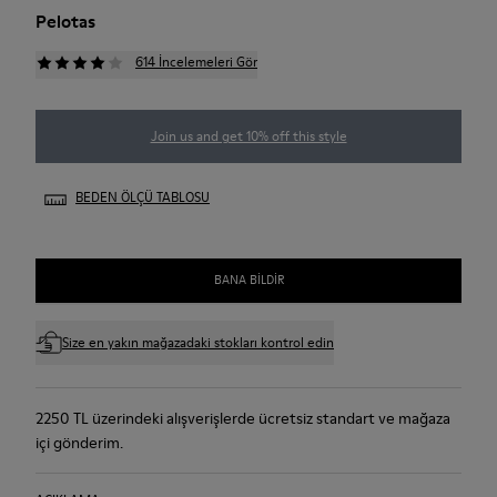
Pelotas
614 İncelemeleri Gör
Join us and get 10% off this style
BEDEN ÖLÇÜ TABLOSU
BANA BILDIR
Size en yakın mağazadaki stokları kontrol edin
2250 TL üzerindeki alışverişlerde ücretsiz standart ve mağaza
içi gönderim.