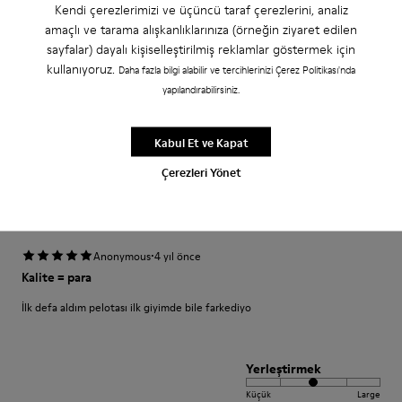
Kendi çerezlerimizi ve üçüncü taraf çerezlerini, analiz
Es ist mein dritter Pelotas-Schuh der perfekt sitzt und Halt bietet.
amaçlı ve tarama alışkanlıklarınıza (örneğin ziyaret edilen
Allerdings: Das Schnürsenkel-System ist etwas gewöhnungsbedürftig.
sayfalar) dayalı kişiselleştirilmiş reklamlar göstermek için
kullanıyoruz.
Daha fazla bilgi alabilir ve tercihlerinizi Çerez Politikası'nda
Yorumu Çevir
yapılandırabilirsiniz.
Yerleştirmek
Kabul Et ve Kapat
Küçük
Large
Çerezleri Yönet
Genişlik
Dar
Geniş
·
Anonymous
4 yıl önce
Kalite = para
İlk defa aldım pelotası ilk giyimde bile farkediyo
Yerleştirmek
Küçük
Large