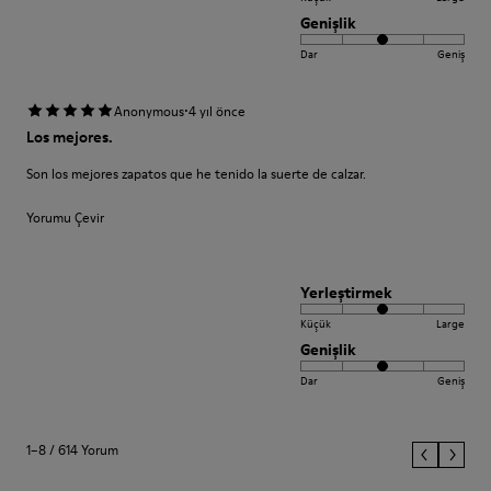
Genişlik
Dar
Geniş
·
Anonymous
4 yıl önce
Los mejores.
Son los mejores zapatos que he tenido la suerte de calzar.
Yorumu Çevir
Yerleştirmek
Küçük
Large
Genişlik
Dar
Geniş
1–8 / 614 Yorum