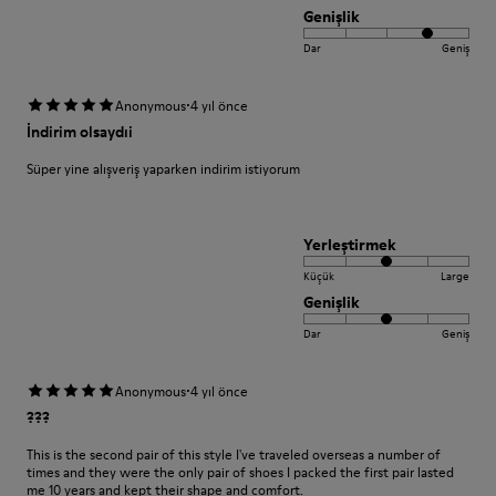
Genişlik
Dar
Geniş
·
Anonymous
4 yıl önce
İndirim olsaydıi
Süper yine alışveriş yaparken indirim istiyorum
Yerleştirmek
Küçük
Large
Genişlik
Dar
Geniş
·
Anonymous
4 yıl önce
???
This is the second pair of this style I've traveled overseas a number of
times and they were the only pair of shoes I packed the first pair lasted
me 10 years and kept their shape and comfort.