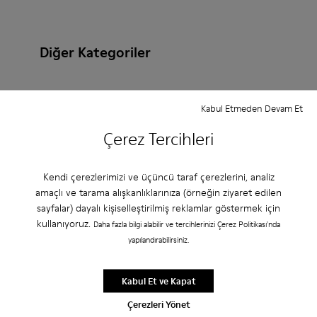
Diğer Kategoriler
Kabul Etmeden Devam Et
Yarım Botlar
Sandaletler
Botlar
Çerez Tercihleri
Deri Olmayan
Balerin Modeli
Bağcıklı
Kendi çerezlerimizi ve üçüncü taraf çerezlerini, analiz
Cırt Cırtlı
Spor Ayakkabılar
amaçlı ve tarama alışkanlıklarınıza (örneğin ziyaret edilen
Gündelik ayakkabılar
mokasenleri
sayfalar) dayalı kişiselleştirilmiş reklamlar göstermek için
kullanıyoruz.
Daha fazla bilgi alabilir ve tercihlerinizi Çerez Politikası'nda
yapılandırabilirsiniz.
Kabul Et ve Kapat
Çerezleri Yönet