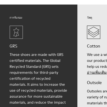
โปรดไปที่
คู่มือการดูแลรองเท้า
ของเรา
การรับรอง
วัสดุ
GRS
Cotton
These shoes are made with GRS
We use a wi
certified materials. The Global
our product
Recycled Standard (GRS) sets
help us redu
requirements for third-party
อ่านเพิ่มเติม
certification of recycled
Outsole
materials. It aims to increase the
use of recycled materials, provide
Outsoles ar
assurance for more sustainable
variety of n
materials, and reduce the impact
materials t