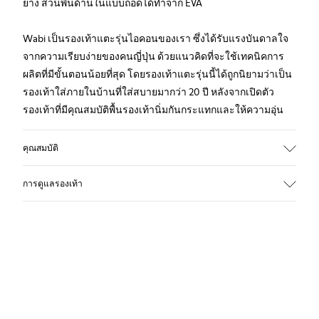
ยาง ส่วนพื้นด้านในแบบถอดได้ทำจาก EVA
Wabi เป็นรองเท้าแตะรุ่นไอคอนของเรา ซึ่งได้รับแรงบันดาลใจ
จากความเรียบง่ายของคนญี่ปุ่น ด้วยแนวคิดที่จะใช้เทคนิคการ
ผลิตที่มีขั้นตอนน้อยที่สุด โดยรองเท้าแตะรุ่นนี้ได้ถูกนิยามว่าเป็น
รองเท้าใส่ภายในบ้านที่ใส่สบายมากว่า 20 ปี หลังจากเปิดตัว
รองเท้าที่มีคุณสมบัติพื้นรองเท้านิ่มกันกระแทกและให้ความอุ่น
คุณสมบัติ
ด้านบน
การดูแลรองเท้า
ผ้าธรรมชาติ (70% ผ้าฝ้ายรีไซเคิล)
สี
ลายพิมพ์
พื้นด้านนอก/คุณสมบัติ
รองเท้าของเราได้รับการรังสรรค์จากวัสดุคุณภาพระดับพรีเมียม
ยางเพื่อการยึดเกาะที่ดีเป็นพิเศษ(20% รีไซเคิล)
ที่คัดสรรมาอย่างพิถีพิถัน การใช้ผลิตภัณฑ์ดูแลรองเท้าที่เหมาะ
ซับใน
สมจะช่วยปกป้องรองเท้าและทำให้รองเท้าใช้งานได้ยาวนานขึ้น
72% สิ่งทอ (90% ขนสัตว์ - 10% โพลีเอสเตอร์) 28% โพลีเอสเตอร์
สำหรับคำแนะนำโดยละเอียดเกี่ยวกับวิธีดูแลรองเท้าของคุณ