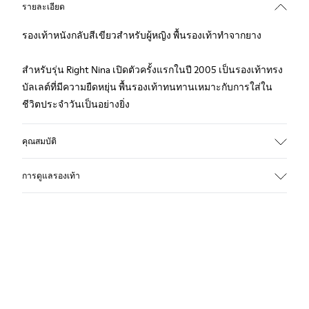
รายละเอียด
รองเท้าหนังกลับสีเขียวสำหรับผู้หญิง พื้นรองเท้าทำจากยาง
สำหรับรุ่น Right Nina เปิดตัวครั้งแรกในปี 2005 เป็นรองเท้าทรง
บัลเลต์ที่มีความยืดหยุ่น พื้นรองเท้าทนทานเหมาะกับการใส่ใน
ชีวิตประจำวันเป็นอย่างยิ่ง
คุณสมบัติ
ด้านบน
การดูแลรองเท้า
หนังกลับ (หนังลูกวัว) / ผ้าทอ (รีไซเคิล PET - โพลีเอสเตอร์)
สี
สีเขียว
พื้นด้านนอก/คุณสมบัติ
รองเท้าของเราได้รับการรังสรรค์จากวัสดุคุณภาพระดับพรีเมียม
ยางเพื่อการยึดเกาะที่ดีเป็นพิเศษ
ที่คัดสรรมาอย่างพิถีพิถัน การใช้ผลิตภัณฑ์ดูแลรองเท้าที่เหมาะ
ซับใน
สมจะช่วยปกป้องรองเท้าและทำให้รองเท้าใช้งานได้ยาวนานขึ้น
49% ผ้าทอ (100% รีไซเคิล PET), 41% ผ้าทอ (65%ผ้าฝ้ายรีไซเคิล -
35% โพลีเอสเตอร์รีไซเคิล), 10% ผ้าทอ (71% รีไซเคิล PET - 29%
สำหรับคำแนะนำโดยละเอียดเกี่ยวกับวิธีดูแลรองเท้าของคุณ
โพลีเอสเตอร์)