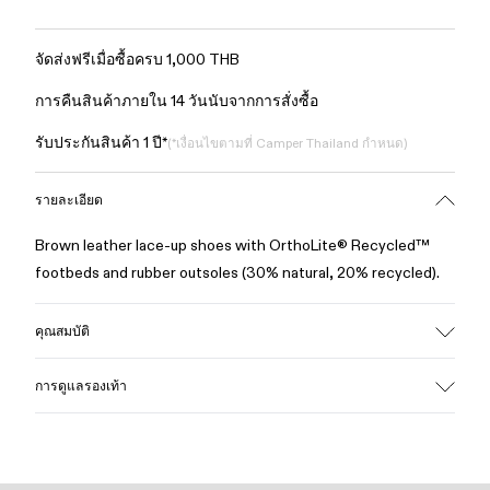
จัดส่งฟรีเมื่อซื้อครบ 1,000 THB
การคืนสินค้าภายใน 14 วันนับจากการสั่งซื้อ
รับประกันสินค้า 1 ปี*
(*เงื่อนไขตามที่ Camper Thailand กำหนด)
รายละเอียด
Brown leather lace-up shoes with OrthoLite® Recycled™
footbeds and rubber outsoles (30% natural, 20% recycled).
คุณสมบัติ
Upper
การดูแลรองเท้า
100% Leather (LWG gold certified)
Color
Brown
Outsole/Features
รองเท้าของเราได้รับการรังสรรค์จากวัสดุคุณภาพระดับพรีเมียม