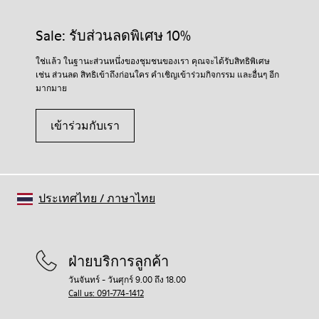
Rubber (30% natural, 20% recycled)
ที่คัดสรรมาอย่างพิถีพิถัน การใช้ผลิตภัณฑ์ดูแลรองเท้าที่เหมาะ
Insole
สมจะช่วยปกป้องรองเท้าและทำให้รองเท้าใช้งานได้ยาวนานขึ้น
Sale: รับส่วนลดพิเศษ 10%
OrthoLite® Recycled™ Footbed
Lining
สำหรับคำแนะนำโดยละเอียดเกี่ยวกับวิธีดูแลรองเท้าของคุณ
ใช่แล้ว ในฐานะส่วนหนึ่งของชุมชนของเรา คุณจะได้รับสิทธิพิเศษ
72% Leather 28% textile (45% recycled polyester - 35%
โปรดไปที่
คู่มือการดูแลรองเท้า
ของเรา
เช่น ส่วนลด สิทธิเข้าถึงก่อนใคร คำเชิญเข้าร่วมกิจกรรม และอื่นๆ อีก
recycled cotton - 20% viscose)
มากมาย
เข้าร่วมกับเรา
ประเทศไทย
/
ภาษาไทย
ฝ่ายบริการลูกค้า
วันจันทร์ - วันศุกร์ 9.00 ถึง 18.00
Call us: 091-774-1412