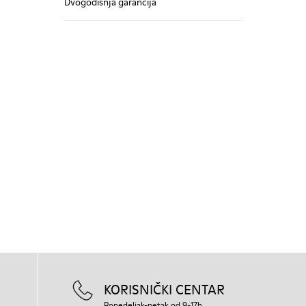
Dvogodišnja garancija
KORISNIČKI CENTAR
Ponedeljak-petak od 9-17h