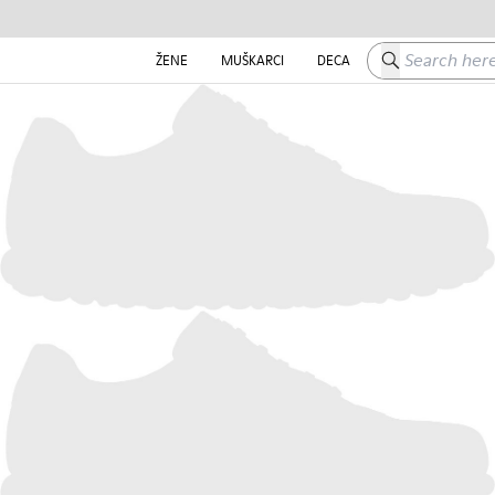
Search here
ŽENE
MUŠKARCI
DECA