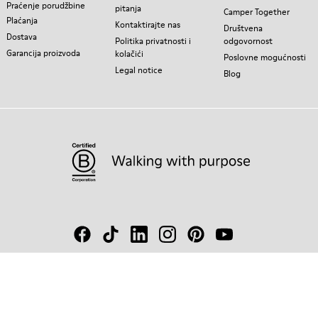
Praćenje porudžbine
pitanja
Camper Together
Plaćanja
Kontaktirajte nas
Društvena
Dostava
Politika privatnosti i
odgovornost
Garancija proizvoda
kolačići
Poslovne mogućnosti
Legal notice
Blog