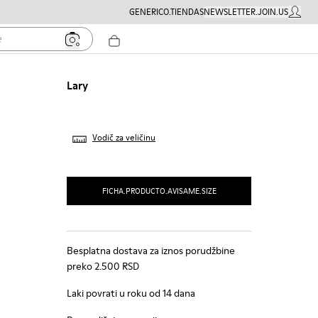
GENERICO.TIENDAS
NEWSLETTER.JOIN.US
MOJ NA
Lary
Vodič za veličinu
FICHA.PRODUCTO.AVISAME.SIZE
Besplatna dostava za iznos porudžbine
preko 2.500 RSD
Laki povrati u roku od 14 dana