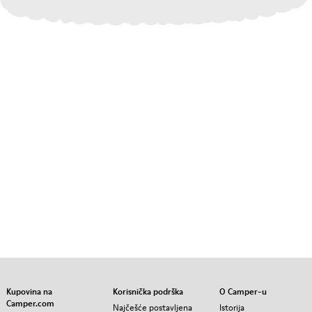
Kupovina na
Korisnička podrška
O Camper-u
Camper.com
Najčešće postavljena
Istorija