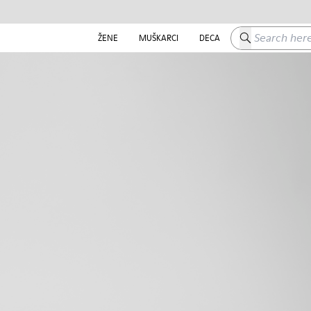
Search here
ŽENE
MUŠKARCI
DECA