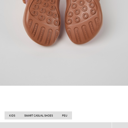
KIDS
SMART CASUAL SHOES
PEU