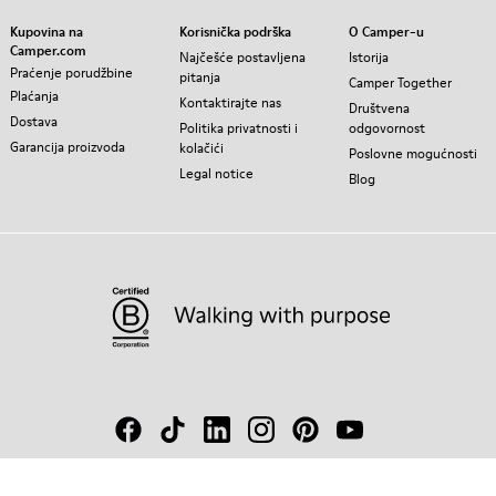
Kupovina na
Korisnička podrška
O Camper-u
Camper.com
Najčešće postavljena
Istorija
Praćenje porudžbine
pitanja
Camper Together
Plaćanja
Kontaktirajte nas
Društvena
Dostava
Politika privatnosti i
odgovornost
Garancija proizvoda
kolačići
Poslovne mogućnosti
Legal notice
Blog