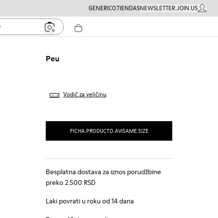
GENERICO.TIENDAS
NEWSLETTER.JOIN.US
MOJ NA
Peu
Vodič za veličinu
FICHA.PRODUCTO.AVISAME.SIZE
Besplatna dostava za iznos porudžbine
preko 2.500 RSD
Laki povrati u roku od 14 dana