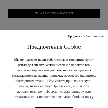
FICHA.PRODUCTO.AVISAME.SIZE
При покупке он-лайн бесплатная доставка
Продолжить без принятия
Доступна оплата наложенным платежом DHL.
Предпочтения Cookie
Уход За Обувью
Мы используем наши собственные и сторонние куки-
файлы для аналитических целей и для показа вам
персонализированной рекламы на основе профиля,
составленного из ваших привычек просмотра (например,
посещенных страниц). Вы можете принять все куки-
файлы, нажав кнопку "Принять все", и получить
ПОДПИШИТЕСЬ И ПОЛУЧИТЕ
дополнительную информацию, установить их или
СКИДКУ 10%
отказаться от их использования, нажав
Cookies policy
Став частью семьи Camper вы получите информацию о новинках,
акциях и промо-кодах раньше всех.