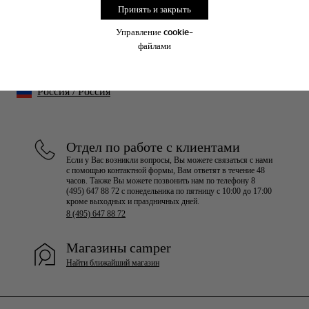
Принять и закрыть
подписаться
Управление cookie-
файлами
Россия
/
Россия
Отдел по работе с клиентами
Если у Вас возникли вопросы, Вы можете связаться с нами
с помощью контактной формы, Вам ответят в течение 48
часов. Также Вы можете позвонить нам по телефону 8
(495) 647 88 72 с понедельника по пятницу с 10:00 до 17:00
кроме выходных и праздничных дней.
8 (495) 647 88 72
Магазины camper
Найти ближайший магазин