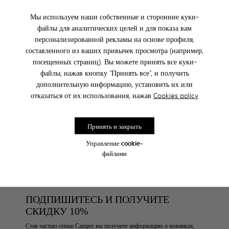
Мы используем наши собственные и сторонние куки-
файлы для аналитических целей и для показа вам
персонализированной рекламы на основе профиля,
FICHA.PRODUCTO.AVISAME.SIZE
составленного из ваших привычек просмотра (например,
посещенных страниц). Вы можете принять все куки-
файлы, нажав кнопку "Принять все", и получить
При покупке он-лайн бесплатная доставка
дополнительную информацию, установить их или
отказаться от их использования, нажав
Cookies policy
Доступна оплата наложенным платежом DHL.
Принять и закрыть
Уход За Обувью
Управление cookie-
файлами
ПОДПИШИТЕСЬ И ПОЛУЧИТЕ
СКИДКУ 10%
Став частью семьи Camper вы получите информацию о новинках,