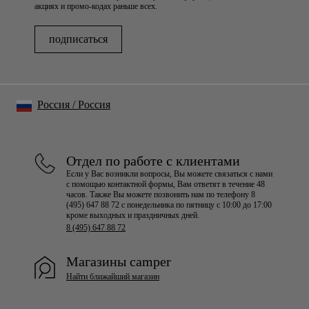
акциях и промо-кодах раньше всех.
подписаться
Россия
/
Россия
Отдел по работе с клиентами
Если у Вас возникли вопросы, Вы можете связаться с нами
с помощью контактной формы, Вам ответят в течение 48
часов. Также Вы можете позвонить нам по телефону 8
(495) 647 88 72 с понедельника по пятницу с 10:00 до 17:00
кроме выходных и праздничных дней.
8 (495) 647 88 72
Магазины camper
Найти ближайший магазин