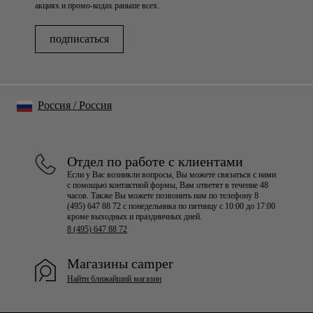
акциях и промо-кодах раньше всех.
подписаться
Россия
/
Россия
Отдел по работе с клиентами
Если у Вас возникли вопросы, Вы можете связаться с нами
с помощью контактной формы, Вам ответят в течение 48
часов. Также Вы можете позвонить нам по телефону 8
(495) 647 88 72 с понедельника по пятницу с 10:00 до 17:00
кроме выходных и праздничных дней.
8 (495) 647 88 72
Магазины camper
Найти ближайший магазин