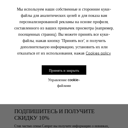
Мы используем наши собственные и сторонние куки-
файлы для аналитических целей и для показа вам
FICHA.PRODUCTO.AVISAME.SIZE
персонализированной рекламы на основе профиля,
составленного из ваших привычек просмотра (например,
посещенных страниц). Вы можете принять все куки-
файлы, нажав кнопку "Принять все", и получить
При покупке он-лайн бесплатная доставка
дополнительную информацию, установить их или
отказаться от их использования, нажав
Cookies policy
Доступна оплата наложенным платежом DHL.
Принять и закрыть
Уход За Обувью
Управление cookie-
файлами
ПОДПИШИТЕСЬ И ПОЛУЧИТЕ
СКИДКУ 10%
Став частью семьи Camper вы получите информацию о новинках,