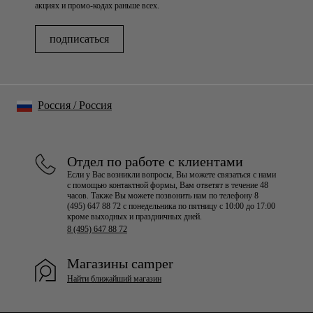
акциях и промо-кодах раньше всех.
подписаться
Россия
/
Россия
Отдел по работе с клиентами
Если у Вас возникли вопросы, Вы можете связаться с нами
с помощью контактной формы, Вам ответят в течение 48
часов. Также Вы можете позвонить нам по телефону 8
(495) 647 88 72 с понедельника по пятницу с 10:00 до 17:00
кроме выходных и праздничных дней.
8 (495) 647 88 72
Магазины camper
Найти ближайший магазин