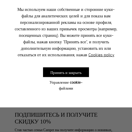
Мы используем наши собственные и сторонние куки-
файлы для аналитических целей и для показа вам
FICHA.PRODUCTO.AVISAME.SIZE
персонализированной рекламы на основе профиля,
составленного из ваших привычек просмотра (например,
посещенных страниц). Вы можете принять все куки-
файлы, нажав кнопку "Принять все", и получить
При покупке он-лайн бесплатная доставка
дополнительную информацию, установить их или
отказаться от их использования, нажав
Cookies policy
Доступна оплата наложенным платежом DHL.
Принять и закрыть
Уход За Обувью
Управление cookie-
файлами
ПОДПИШИТЕСЬ И ПОЛУЧИТЕ
СКИДКУ 10%
Став частью семьи Camper вы получите информацию о новинках,