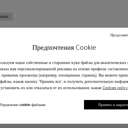
НЩИНЫ
Продолжит
Клиентский сервис
О camper
Предпочтения Cookie
Часто задаваемые вопрсы
История
Свяжитесь с нами
Camper together
Политика конфиденциальности
Κοινωνική ευθύνη
ользуем наши собственные и сторонние куки-файлы для аналитических 
Legal notice
Возможности бизнеса
оказа вам персонализированной рекламы на основе профиля, составленн
 привычек просмотра (например, посещенных страниц). Вы можете приня
Blog
файлы, нажав кнопку "Принять все", и получить дополнительную инфор
установить их или отказаться от их использования, нажав
Cookies policy
Управление cookie-файлами
Принять и закрыт