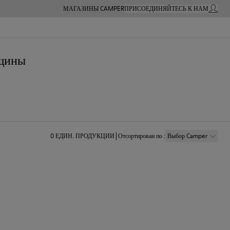
МАГАЗИНЫ CAMPER
ПРИСОЕДИНЯЙТЕСЬ К НАМ
МОЙ А
нщины
0
ЕДИН. ПРОДУКЦИИ
Отсортирован по
:
Выбор Camper