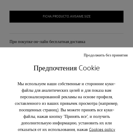
FICHA.PRODUCTO.AVISAME.SIZE
При покупке он-лайн бесплатная доставка
Доступна оплата наложенным платежом DHL.
Продолжить без принятия
Предпочтения Cookie
Описание
Мы используем наши собственные и сторонние куки-
Уход За Обувью
файлы для аналитических целей и для показа вам
персонализированной рекламы на основе профиля,
составленного из ваших привычек просмотра (например,
посещенных страниц). Вы можете принять все куки-
Our shoes are crafted from carefully selected, premium
файлы, нажав кнопку "Принять все", и получить
materials. Using the right shoe care products will protect
дополнительную информацию, установить их или
them and ensure they last longer.
отказаться от их использования, нажав
Cookies policy
ПОДПИШИТЕСЬ И ПОЛУЧИТЕ