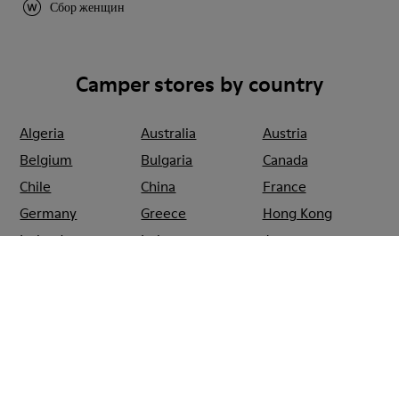
Сбор женщин
Camper stores by country
Algeria
Australia
Austria
Belgium
Bulgaria
Canada
Chile
China
France
Germany
Greece
Hong Kong
Ireland
Italy
Japan
Mexico
Netherlands
Portugal
Serbia
Singapore
South Korea
Spain
Switzerland
Taiwan
Thailand
Turkey
United Arab
Emirates
United Kingdom
Usa