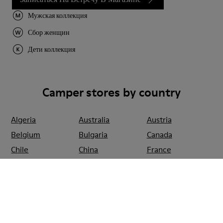
Мужская коллекция
Сбор женщин
Дети коллекция
Camper stores by country
Algeria
Australia
Austria
Belgium
Bulgaria
Canada
Chile
China
France
Germany
Greece
Hong Kong
Ireland
Italy
Japan
Mexico
Netherlands
Portugal
Serbia
Singapore
South Korea