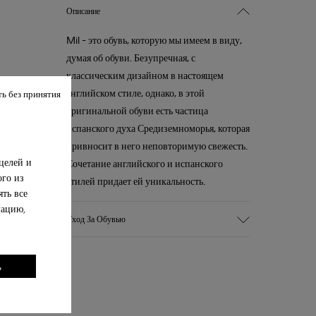
Описание
Mil - это обувь, которую мы имеем в виду,
думая об обуви. Безупречная, с
классическим дизайном в настоящем
английском стиле, однако, в этой
ь без принятия
оригинальной обуви есть частица
испанского духа Средиземноморья, которая
привносит в него неповторимую свежесть.
целей и
Сочетание английского и испанского
ого из
стилей придает ей уникальность.
ть все
мацию,
Уход За Обувью
ь
Our shoes are crafted from carefully
selected, premium materials. Using the
right shoe care products will protect