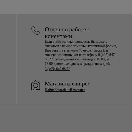
them and ensure they last longer.
For detailed instructions on how to care
for your pair, visit our
Shoe Care Guide
.
Отдел по работе с
клиентами
Если у Вас возникли вопросы, Вы можете
связаться с нами с помощью контактной формы,
Вам ответят в течение 48 часов. Также Вы
можете позвонить нам по телефону 8 (495) 647
88 72 с понедельника по пятницу с 10:00 до
17:00 кроме выходных и праздничных дней.
8 (495) 647 88 72
Магазины camper
Найти ближайший магазин