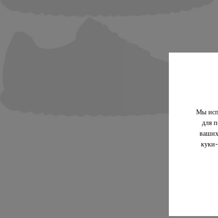
Мы исп
для п
ваших
куки-