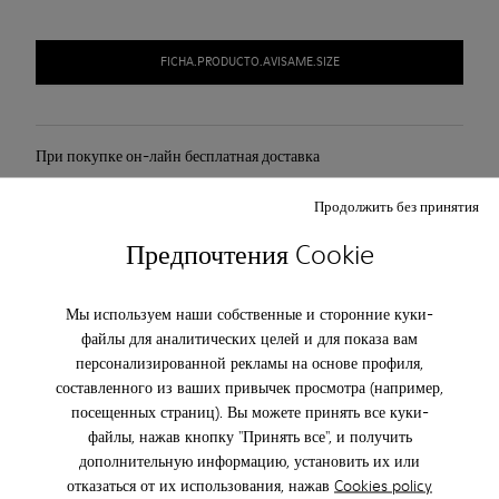
FICHA.PRODUCTO.AVISAME.SIZE
При покупке он-лайн бесплатная доставка
Доступна оплата наложенным платежом DHL.
Продолжить без принятия
Предпочтения Cookie
Описание
Мы используем наши собственные и сторонние куки-
Уход За Обувью
файлы для аналитических целей и для показа вам
персонализированной рекламы на основе профиля,
составленного из ваших привычек просмотра (например,
посещенных страниц). Вы можете принять все куки-
Our shoes are crafted from carefully selected, premium
файлы, нажав кнопку "Принять все", и получить
materials. Using the right shoe care products will protect
дополнительную информацию, установить их или
them and ensure they last longer.
отказаться от их использования, нажав
Cookies policy
ПОДПИШИТЕСЬ И ПОЛУЧИТЕ