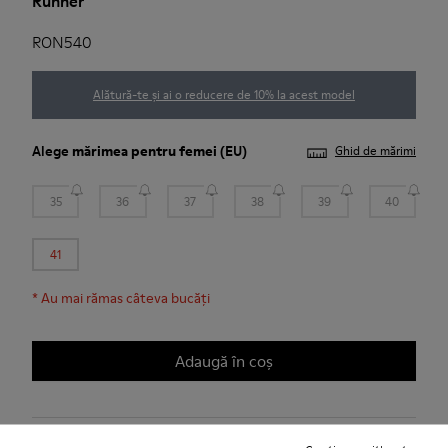
Runner
RON540
Alătură-te și ai o reducere de 10% la acest model
Alege
mărimea pentru femei
(EU)
Ghid de mărimi
35
36
37
38
39
40
41
*
Au mai rămas câteva bucăți
Adaugă în coș
Livrare standard și în magazin gratuită pentru achiziții de