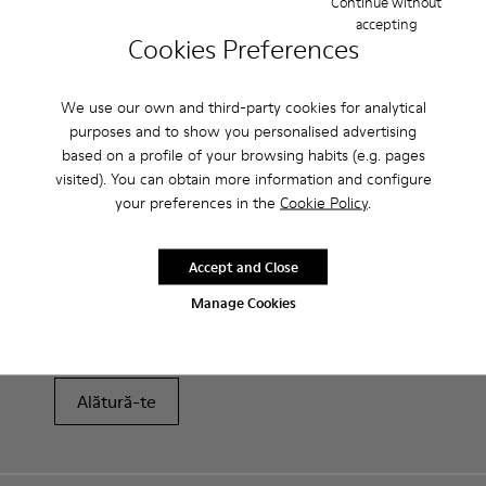
Continue without
peste 222 RON.
accepting
Cookies Preferences
Perioadă de garanție de 2 ani.
We use our own and third-party cookies for analytical
Îngrijirea Produselor
purposes and to show you personalised advertising
based on a profile of your browsing habits (e.g. pages
visited). You can obtain more information and configure
your preferences in the
Cookie Policy
.
Accept and Close
Vânzări: Obține încă 10% reducere
Manage Cookies
Chiar așa. Ca membru al comunității noastre, te vei bucura de
beneficii exclusive precum reduceri, acces timpuriu, invitații la
evenimente și multe, multe altele.
Alătură-te