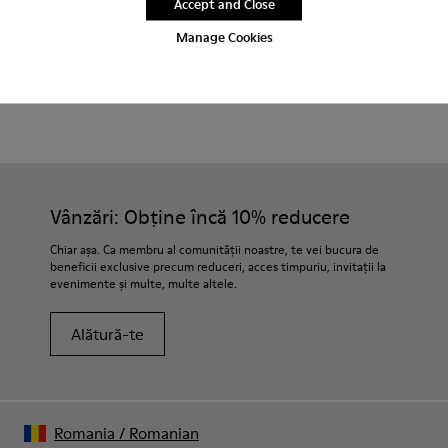
Accept and Close
Perioadă de garanție de 2 ani.
Manage Cookies
Îngrijirea Produselor
Vânzări: Obține încă 10% reducere
Chiar așa. Ca membru al comunității noastre, te vei bucura de
beneficii exclusive precum reduceri, acces timpuriu, invitații la
evenimente și multe, multe altele.
Alătură-te
Romania
/
Romanian