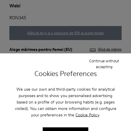
Wabi
RON345
Alătură-te și ai o reducere de 10% la acest model
Alege
mărimea pentru femei
(EU)
Ghid de mărimi
Continue without
35
36
37
38
39
40
accepting
Cookies Preferences
41
We use our own and third-party cookies for analytical
Adaugă în coș
purposes and to show you personalised advertising
based on a profile of your browsing habits (e.g. pages
visited). You can obtain more information and configure
your preferences in the
Cookie Policy
.
Livrare standard și în magazin gratuită pentru achiziții de
peste 222 RON.