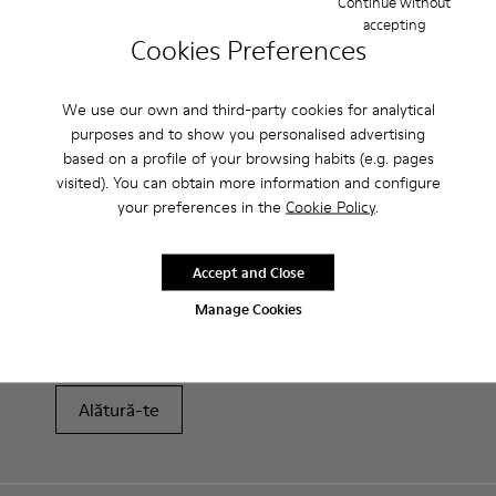
Continue without
peste 222 RON.
accepting
Cookies Preferences
Perioadă de garanție de 2 ani.
We use our own and third-party cookies for analytical
Îngrijirea Produselor
purposes and to show you personalised advertising
based on a profile of your browsing habits (e.g. pages
visited). You can obtain more information and configure
your preferences in the
Cookie Policy
.
Accept and Close
Vânzări: Obține încă 10% reducere
Manage Cookies
Chiar așa. Ca membru al comunității noastre, te vei bucura de
beneficii exclusive precum reduceri, acces timpuriu, invitații la
evenimente și multe, multe altele.
Alătură-te