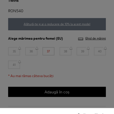
Twins
RON540
Alătură-te și ai o reducere de 10% la acest model
Alege
mărimea pentru femei
(EU)
Ghid de mărimi
35
36
37
38
39
40
41
*
Au mai rămas câteva bucăți
Adaugă în coș
Livrare standard și în magazin gratuită pentru achiziții de