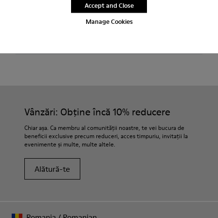
Accept and Close
Perioadă de garanție de 2 ani.
Manage Cookies
Îngrijirea Produselor
Vânzări: Obține încă 10% reducere
Chiar așa. Ca membru al comunității noastre, te vei bucura de
beneficii exclusive precum reduceri, acces timpuriu, invitații la
evenimente și multe, multe altele.
Alătură-te
Romania
/
Romanian