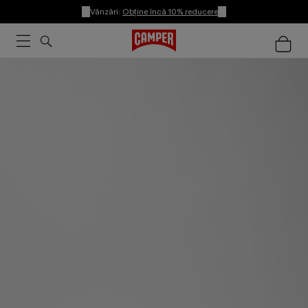
Vânzări:
Obține încă 10% reducere