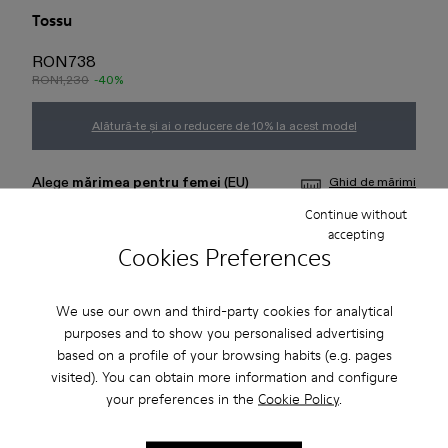
Tossu
RON738
RON1,230
-40%
Alătură-te și ai o reducere de 10% la acest model
Alege
mărimea pentru femei
(EU)
Ghid de mărimi
Continue without
accepting
37
38
39
40
41
42
Cookies Preferences
43
44
45
We use our own and third-party cookies for analytical
purposes and to show you personalised advertising
Adaugă în coș
based on a profile of your browsing habits (e.g. pages
visited). You can obtain more information and configure
your preferences in the
Cookie Policy
.
Livrare standard și în magazin gratuită pentru achiziții de
peste 222 RON.