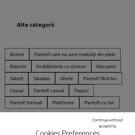
Alte categorii
Botine
Pantofi care nu sunt realizați din piele
Balerini
Încălțăminte cu șireturi
Mocasini
Saboți
Sandale
Ghete
Pantofi fără toc
Casual
Pantofi casual
Papuci
Pantofi formali
Platforme
Pantofi cu toc
Continue without
accepting
Cookies Preferences