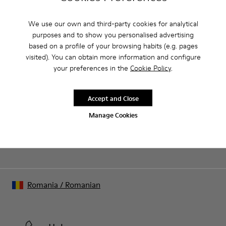
We use our own and third-party cookies for analytical
CAMPER
FEMEI ÎNCĂLȚĂMINTE
SNEAKERȘI MARO GRI PENTRU FEMEI
purposes and to show you personalised advertising
based on a profile of your browsing habits (e.g. pages
visited). You can obtain more information and configure
your preferences in the
Cookie Policy
.
Vânzări: Obține încă 10% reducere
Chiar așa. Ca membru al comunității noastre, te vei bucura de
Accept and Close
beneficii exclusive precum reduceri, acces timpuriu, invitații la
evenimente și multe, multe altele.
Manage Cookies
Alătură-te
Romania
/
Romanian