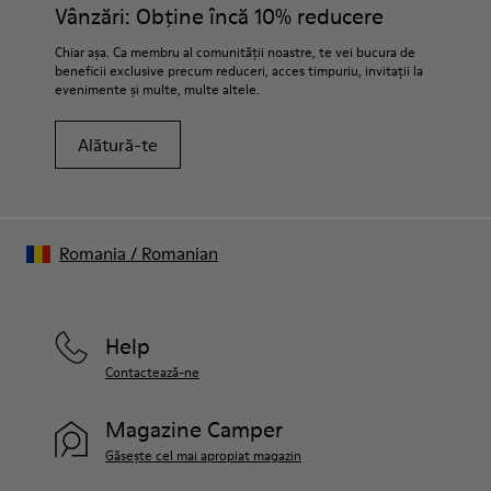
Vânzări: Obține încă 10% reducere
Branțuri OrthoLite® Recycled™
Căptușeală
Chiar așa. Ca membru al comunității noastre, te vei bucura de
72% piele 28% material textil (45% poliester reciclat - 35%
beneficii exclusive precum reduceri, acces timpuriu, invitații la
bumbac reciclat - 20% viscoză)
evenimente și multe, multe altele.
Alătură-te
Romania
/
Romanian
Help
Contactează-ne
Magazine Camper
Găsește cel mai apropiat magazin