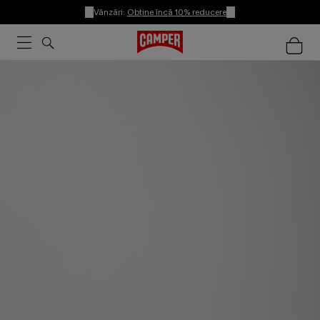
Vânzări:
Obține încă 10% reducere