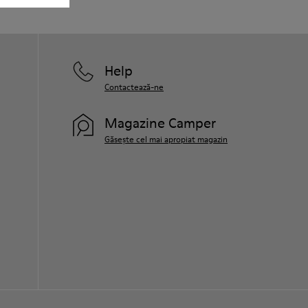
Help
Contactează-ne
Magazine Camper
Găsește cel mai apropiat magazin