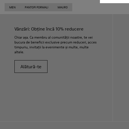
MEN
PANTOFI FORMALI
MAURO
Vânzări: Obține încă 10% reducere
Chiar așa. Ca membru al comunității noastre, te vei
bucura de beneficii exclusive precum reduceri, acces
timpuriu, invitații la evenimente și multe, multe
altele.
Alătură-te