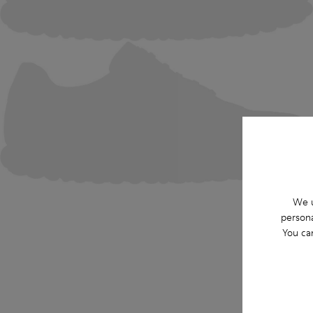
We u
persona
You ca