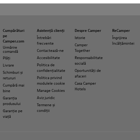
Cumpărături
Asistență clienți
Despre Camper
ReCamper
pe
Întrebări
Istorie
Îngrijirea
Camper.com
frecvente
încălțămintei
Camper
Urmărire
Contactează-ne
Together
comandă
Accesibilitate
Responsabilitate
Plăți
socială
Politica de
Livrare
confidențialitate
Oportunități de
Schimburi și
afaceri
Politica privind
retururi
modulele cookie
Casa Camper
Cumpără mai
Hotels
Manage Cookies
bine
Aviz juridic
Garanția
produsului
Termene și
condiții
Garanție pe
viață