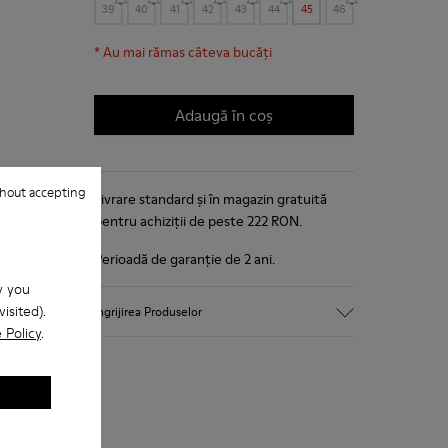
39
40
41
42
43
44
45
46
*
Au mai rămas câteva bucăți
Adaugă în coș
hout accepting
Livrare standard și în magazin gratuită
pentru achiziții de peste 222 RON.
Perioadă de garanție de 2 ani.
w you
isited).
Îngrijirea Produselor
 Policy
.