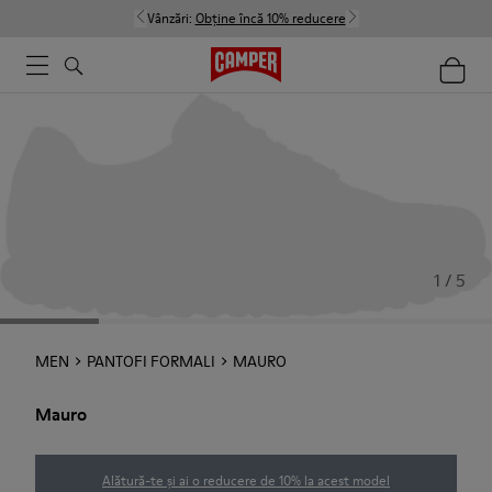
Vânzări:
Obține încă 10% reducere
1 / 5
MEN
PANTOFI FORMALI
MAURO
Mauro
Alătură-te și ai o reducere de 10% la acest model