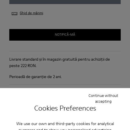
Ghid de mărimi
NOTIFICĂ-MĂ
Livrare standard și în magazin gratuită pentru achiziții de
peste 222 RON.
Perioadă de garanție de 2 ani.
Îngrijirea Produselor
Continue without
accepting
Cookies Preferences
We use our own and third-party cookies for analytical
purposes and to show you personalised advertising