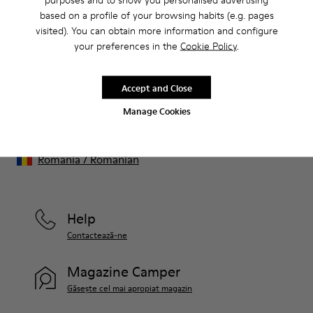
Vânzări: Obține încă 10% reducere
based on a profile of your browsing habits (e.g. pages
visited). You can obtain more information and configure
Chiar așa. Ca membru al comunității noastre, te vei bucura de
beneficii exclusive precum reduceri, acces timpuriu, invitații la
your preferences in the
Cookie Policy
.
evenimente și multe, multe altele.
Accept and Close
Alătură-te
Manage Cookies
Romania
/
Romanian
Help
Contactează-ne
Magazine Camper
Găsește cel mai apropiat magazin