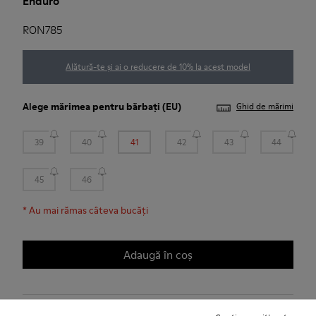
Enduro
RON785
Alătură-te și ai o reducere de 10% la acest model
Alege
mărimea pentru bărbați
(EU)
Ghid de mărimi
39
40
41
42
43
44
45
46
*
Au mai rămas câteva bucăți
Adaugă în coș
Livrare standard și în magazin gratuită pentru achiziții de