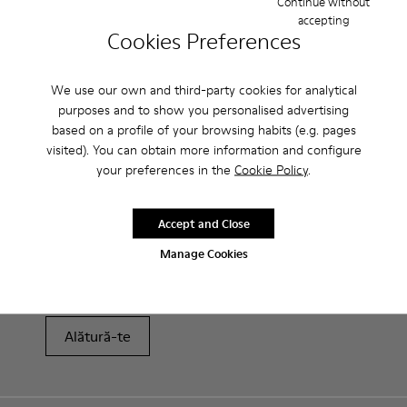
Continue without
peste 222 RON.
accepting
Cookies Preferences
Perioadă de garanție de 2 ani.
We use our own and third-party cookies for analytical
Îngrijirea Produselor
purposes and to show you personalised advertising
based on a profile of your browsing habits (e.g. pages
visited). You can obtain more information and configure
your preferences in the
Cookie Policy
.
Accept and Close
Vânzări: Obține încă 10% reducere
Manage Cookies
Chiar așa. Ca membru al comunității noastre, te vei bucura de
beneficii exclusive precum reduceri, acces timpuriu, invitații la
evenimente și multe, multe altele.
Alătură-te