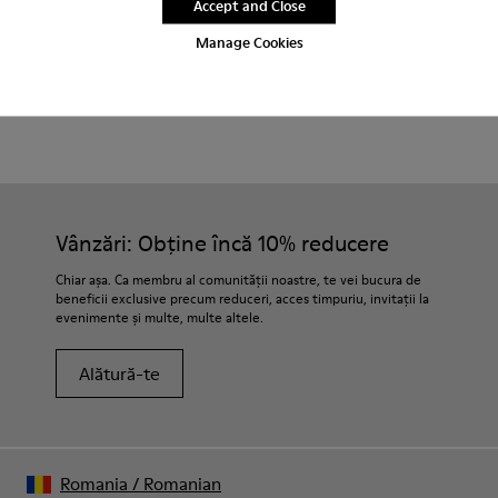
Accept and Close
Perioadă de garanție de 2 ani.
Manage Cookies
Îngrijirea Produselor
Vânzări: Obține încă 10% reducere
Chiar așa. Ca membru al comunității noastre, te vei bucura de
beneficii exclusive precum reduceri, acces timpuriu, invitații la
evenimente și multe, multe altele.
Alătură-te
Romania
/
Romanian