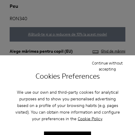
Peu
RON340
Alătură-te și ai o reducere de 10% la acest model
Alege
mărimea pentru copil
(EU)
Ghid de mărimi
Continue without
21
22
23
24
25
26
accepting
Cookies Preferences
*
Au mai rămas câteva bucăți
We use our own and third-party cookies for analytical
Adaugă în coș
purposes and to show you personalised advertising
based on a profile of your browsing habits (e.g. pages
visited). You can obtain more information and configure
your preferences in the
Cookie Policy
.
Livrare standard și în magazin gratuită pentru achiziții de
peste 222 RON.