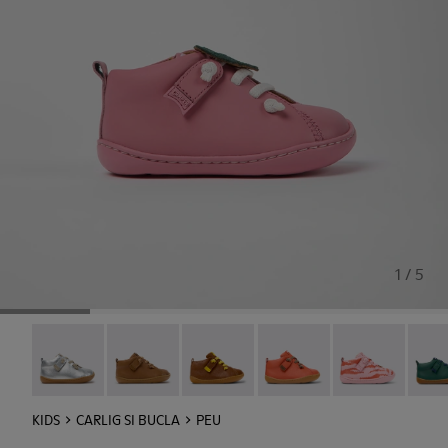
1 / 5
Peu - 80153-120
Peu - 80153-119
Peu - 80153-116
Peu - 80153-115
Twins - 80153-1
Peu -
KIDS
CARLIG SI BUCLA
PEU