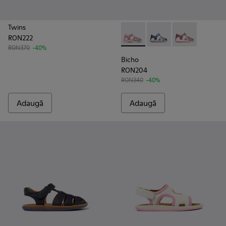
Twins
RON222
Bicho - K800363-013 - Pink
Bicho - K800363-004
Bicho - K8003
RON370
-40%
Bicho
RON204
RON340
-40%
Adaugă
Adaugă