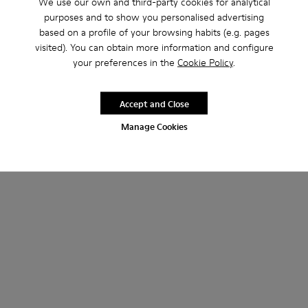
We use our own and third-party cookies for analytical
purposes and to show you personalised advertising
based on a profile of your browsing habits (e.g. pages
Bicho - 80177-074 - Pink
Bicho - 80177-088
Bicho - 80177-086
Bicho - 80177-082
Bicho - 80177-078
Bicho - 80177-077
Bicho - 80177-06
Bicho - 80
visited). You can obtain more information and configure
your preferences in the
Cookie Policy
.
Bicho
RON222 - RON252
RON370 - RON420
-40%
Preț final în funcție de mărime
Accept and Close
Manage Cookies
Adaugă