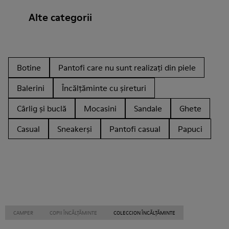
Alte categorii
Botine
Pantofi care nu sunt realizați din piele
Balerini
Încălțăminte cu șireturi
Cârlig și buclă
Mocasini
Sandale
Ghete
Casual
Sneakerși
Pantofi casual
Papuci
CAMPER
COPII ÎNCĂLȚĂMINTE
COLECCION ÎNCĂLȚĂMINTE