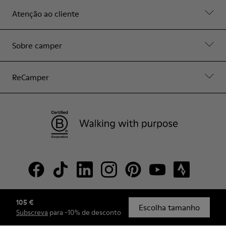
Atenção ao cliente
Sobre camper
ReCamper
105 €
© Camper, 2026
Escolha tamanho
Subscreva
para -10% de desconto