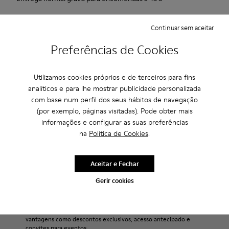
Período de 2 anos de garantia.
Continuar sem aceitar
Descrição
Preferências de Cookies
Para a coleção Primavera/Verão 2013, a Camper apresenta o
Utilizamos cookies próprios e de terceiros para fins
Twins, um sapato desportivo vermelho em pele "nubuck".
analíticos e para lhe mostrar publicidade personalizada
com base num perfil dos seus hábitos de navegação
Cuidados Com O Produto
(por exemplo, páginas visitadas). Pode obter mais
informações e configurar as suas preferências
na
Política de Cookies
.
Os nossos sapatos são fabricados com materiais
cuidadosamente selecionados de alta qualidade. Utilizando os
Aceitar e Fechar
produtos de cuidados do calçado corretos, vais protegê-los e
Saldos: Obtém um desconto extra de
Gerir cookies
garantir que duram mais tempo.
10%
Para instruções detalhadas sobre como cuidar do teu par,
Isso mesmo. Como parte da nossa comunidade, vais receber
visita o nosso
Guia de Cuidados para Sapatos
.
vantagens como descontos exclusivos, acesso antecipado e
convites para eventos.