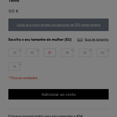
Twins
105 €
Junta-te a nós e recebe um desconto de 10% neste modelo
Escolha o seu
tamanho de mulher
(EU)
Guia de tamanho
35
36
37
38
39
40
41
*
Poucas unidades
Adicionar ao cesto
Entrega normal grátis para encomendas a 45€