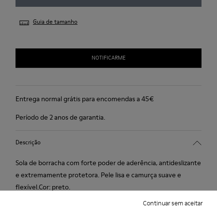
Guia de tamanho
NOTIFICARME
Entrega normal grátis para encomendas a 45€
Período de 2 anos de garantia.
Descrição
Sola de borracha com forte poder de aderência, antideslizante
e extremamente protetora. Pele lisa e camurça suave e
flexível.Cor: preto.
Continuar sem aceitar
Características