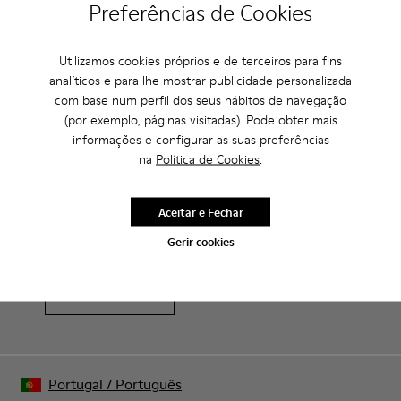
Preferências de Cookies
Palmilha anatómica extraível: conforto adicional
Cuidados Com O Produto
Sola exterior de borracha: boa aderência.
Utilizamos cookies próprios e de terceiros para fins
Forro: 60% Poliéster - 40% Pele Suína
analíticos e para lhe mostrar publicidade personalizada
com base num perfil dos seus hábitos de navegação
Os nossos sapatos são fabricados com materiais
(por exemplo, páginas visitadas). Pode obter mais
cuidadosamente selecionados de alta qualidade. Utilizando os
informações e configurar as suas preferências
produtos de cuidados do calçado corretos, vais protegê-los e
na
Política de Cookies
.
Saldos: Obtém um desconto extra de
garantir que duram mais tempo.
10%
Aceitar e Fechar
Para instruções detalhadas sobre como cuidar do teu par,
Isso mesmo. Como parte da nossa comunidade, vais receber
visita o nosso
Guia de Cuidados para Sapatos
.
vantagens como descontos exclusivos, acesso antecipado e
Gerir cookies
convites para eventos.
Junta-te a nós
Portugal
/
Português