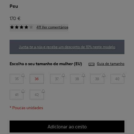
Peu
170 €
411 Ver comentários
Junta-te a nós e recebe um desconto de 10% neste modelo
Escolha o seu
tamanho de mulher
(EU)
Guia de tamanho
35
36
37
38
39
40
41
42
*
Poucas unidades
Adicionar ao cesto