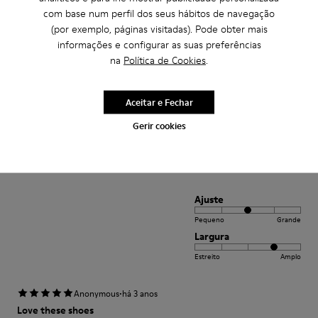
Largura
com base num perfil dos seus hábitos de navegação
Estreito
Amplo
(por exemplo, páginas visitadas). Pode obter mais
informações e configurar as suas preferências
·
na
Política de Cookies
.
Anonymous
há 3 anos
Fast wie Barfußlaufen:-)
Wunderbar bequemer Schuh mit Charakter den ich schon viele Jahre
Aceitar e Fechar
kaufe:-) Anfangs manchmal etwas eng passt sich aber sehr schnell an und
sitzt perfekt.
Gerir cookies
Traduzir Avaliação
Ajuste
Pequeno
Grande
Largura
Estreito
Amplo
·
Anonymous
há 3 anos
Love these shoes