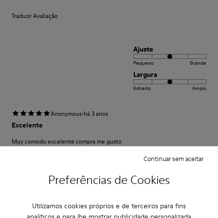
Traduzir Avaliação
Ajuste
Pequeno
Grande
Largura
Estreito
Amplo
·
Anonymous
há 3 anos
Excelente
Muy comodo excelente compra me gusto
Continuar sem aceitar
Traduzir Avaliação
Preferências de Cookies
Ajuste
Utilizamos cookies próprios e de terceiros para fins
Pequeno
Grande
analíticos e para lhe mostrar publicidade personalizada