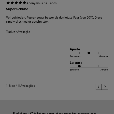
·
Anonymous
há 5 anos
Super Schuhe
Voll zufrieden. Passen sogar besser als das letzte Paar (von 2011). Diese
simd viel schmaler geschnitten.
Traduzir Avaliação
Ajuste
Pequeno
Grande
Largura
Estreito
Amplo
1–8 de 411 Avaliações
Saldos: Obtém um desconto extra de