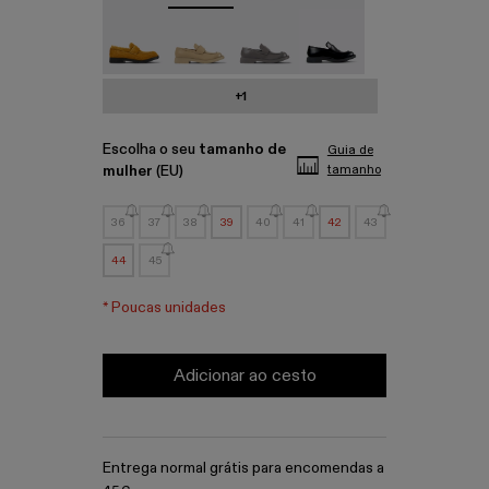
MIL 1978 - A500003-010
MIL 1978 - A500003-007
MIL 1978 - A500003-006
MIL 1978 - A500003-0
+1
Escolha o seu
tamanho de
Guia de
mulher
(EU)
tamanho
36
37
38
39
40
41
42
43
44
45
*
Poucas unidades
Adicionar ao cesto
Entrega normal grátis para encomendas a