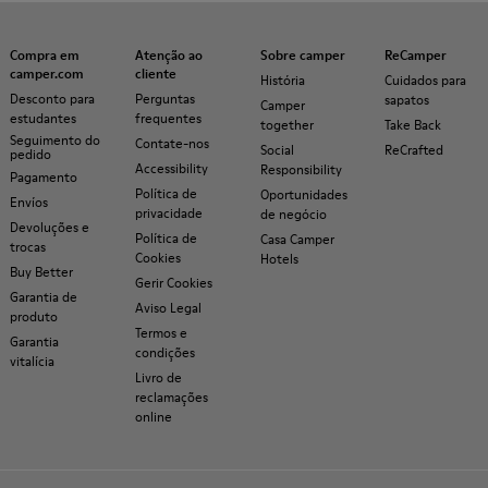
Compra em
Atenção ao
Sobre camper
ReCamper
camper.com
cliente
História
Cuidados para
Desconto para
Perguntas
sapatos
Camper
estudantes
frequentes
together
Take Back
Seguimento do
Contate-nos
Social
ReCrafted
pedido
Accessibility
Responsibility
Pagamento
Política de
Oportunidades
Envíos
privacidade
de negócio
Devoluções e
Política de
Casa Camper
trocas
Cookies
Hotels
Buy Better
Gerir Cookies
Garantia de
Aviso Legal
produto
Termos e
Garantia
condições
vitalícia
Livro de
reclamações
online