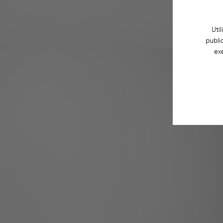
Uti
publi
ex