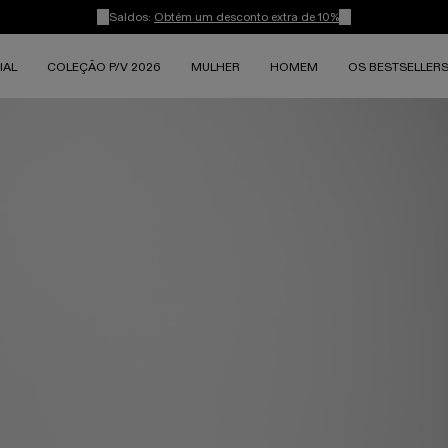
Saldos:
Obtém um desconto extra de 10%
IAL
COLEÇÃO P/V 2026
MULHER
HOMEM
OS BESTSELLER