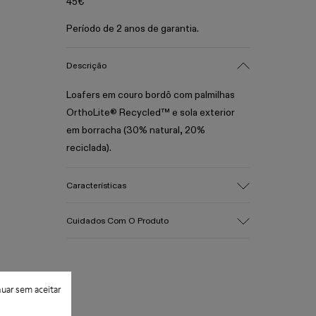
45€
Período de 2 anos de garantia.
Descrição
Loafers em couro bordô com palmilhas
OrthoLite® Recycled™ e sola exterior
em borracha (30% natural, 20%
reciclada).
Características
Gáspea
Cuidados Com O Produto
100% Pele (certificado Gold pelo LWG)
Cor
Bordô
Sola Exterior/Características
Os nossos sapatos são fabricados com
uar sem aceitar
Borracha (30% natural, 20% reciclada)
materiais cuidadosamente selecionados
Palmilha
de alta qualidade. Utilizando os produtos