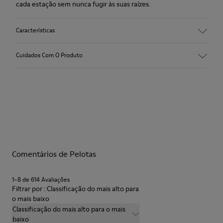
cada estação sem nunca fugir às suas raízes.
Características
Gáspea:
Cuidados Com O Produto
Pele (Pele Bovina)
Cor: castanho-escuro
Sola exterior/Características:
Borracha para uma boa aderência
Os nossos sapatos são fabricados com materiais
Costura a 360º para maior durabilidade
cuidadosamente selecionados de alta qualidade. Utilizando os
Palmilha:
produtos de cuidados do calçado corretos, vais protegê-los e
Palmilha removível para vestibilidade melhorada
garantir que duram mais tempo.
Forro:
72% Pele Bovina 28% Têxtil (100% PET reciclado)
Comentários de Pelotas
Para instruções detalhadas sobre como cuidar do teu par,
Certificação Leather Working Group
visita o nosso
Guia de Cuidados para Sapatos
.
1–8 de 614 Avaliações
Filtrar por : Classificação do mais alto para
o mais baixo
Classificação do mais alto para o mais
baixo