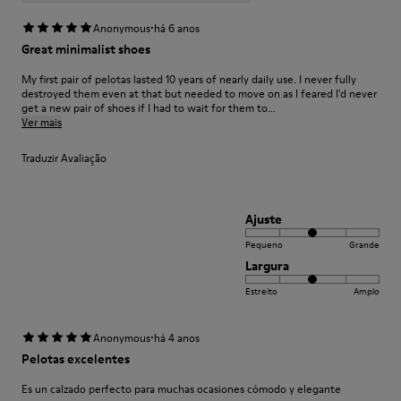
·
Anonymous
há 6 anos
Great minimalist shoes
My first pair of pelotas lasted 10 years of nearly daily use. I never fully
destroyed them even at that but needed to move on as I feared I'd never
get a new pair of shoes if I had to wait for them to...
Ver mais
Traduzir Avaliação
Ajuste
Pequeno
Grande
Largura
Estreito
Amplo
·
Anonymous
há 4 anos
Pelotas excelentes
Es un calzado perfecto para muchas ocasiones cómodo y elegante