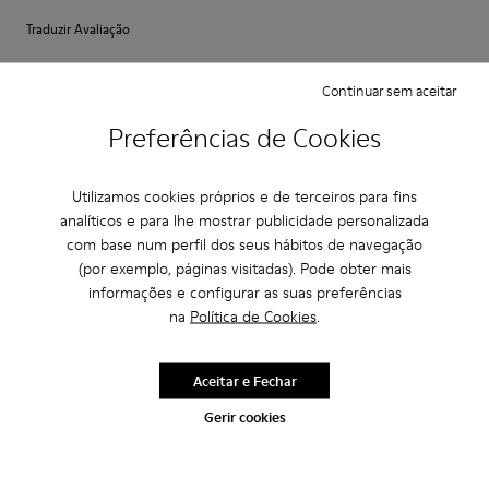
Traduzir Avaliação
Continuar sem aceitar
Ajuste
Preferências de Cookies
Pequeno
Grande
Largura
Estreito
Amplo
Utilizamos cookies próprios e de terceiros para fins
analíticos e para lhe mostrar publicidade personalizada
com base num perfil dos seus hábitos de navegação
·
Anonymous
há 4 anos
(por exemplo, páginas visitadas). Pode obter mais
Perfekt
informações e configurar as suas preferências
Es ist mein dritter Pelotas-Schuh der perfekt sitzt und Halt bietet.
na
Política de Cookies
.
Allerdings: Das Schnürsenkel-System ist etwas gewöhnungsbedürftig.
Traduzir Avaliação
Aceitar e Fechar
Gerir cookies
Ajuste
Pequeno
Grande