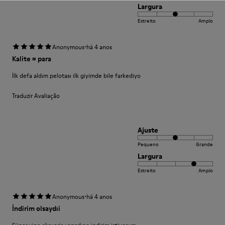
Largura
Estreito
Amplo
·
Anonymous
há 4 anos
Kalite = para
İlk defa aldım pelotası ilk giyimde bile farkediyo
Traduzir Avaliação
Ajuste
Pequeno
Grande
Largura
Estreito
Amplo
·
Anonymous
há 4 anos
İndirim olsaydıi