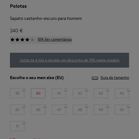
Pelotas
Sapato castanho-escuro para homem
240 €
614 Ver comentários
Junta-te a nós e recebe um desconto de 10% neste modelo
Escolha o seu
men size
(EU)
Guia de tamanho
39
40
41
42
43
44
45
46
47
48
49
50
51