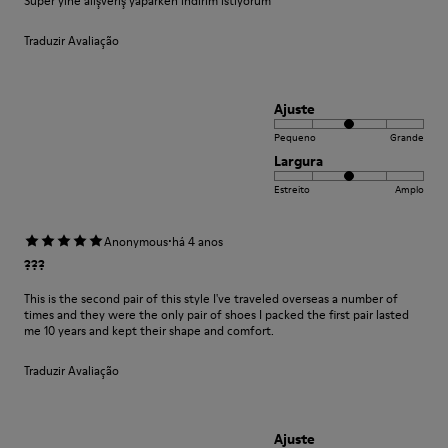
Süper yine alışveriş yaparken indirim istiyorum
Traduzir Avaliação
Ajuste
Pequeno
Grande
Largura
Estreito
Amplo
·
Anonymous
há 4 anos
???
This is the second pair of this style I've traveled overseas a number of
times and they were the only pair of shoes I packed the first pair lasted
me 10 years and kept their shape and comfort.
Traduzir Avaliação
Ajuste