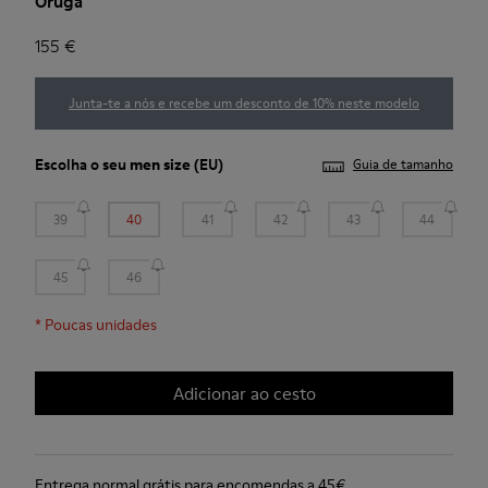
Oruga
155 €
Junta-te a nós e recebe um desconto de 10% neste modelo
Escolha o seu
men size
(EU)
Guia de tamanho
39
40
41
42
43
44
45
46
*
Poucas unidades
Adicionar ao cesto
Entrega normal grátis para encomendas a 45€