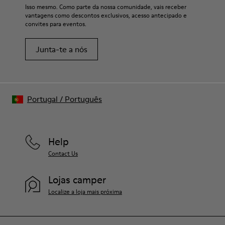
Para instruções detalhadas sobre como cuidar do teu par,
Isso mesmo. Como parte da nossa comunidade, vais receber
visita o nosso
Guia de Cuidados para Sapatos
.
vantagens como descontos exclusivos, acesso antecipado e
convites para eventos.
Junta-te a nós
Portugal
/
Português
Help
Contact Us
Lojas camper
Localize a loja mais próxima