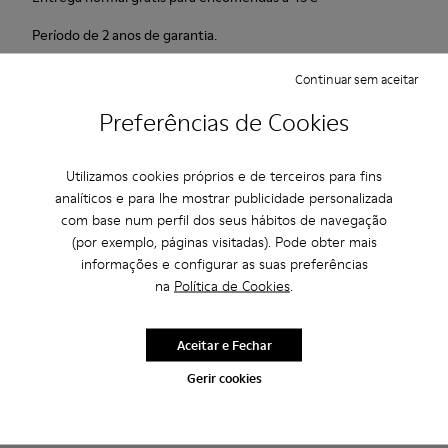
Período de 2 anos de garantia.
Continuar sem aceitar
Descrição
Preferências de Cookies
Provavelmente a sapatilha híbrida mais leve e flexível da
história.
Utilizamos cookies próprios e de terceiros para fins
analíticos e para lhe mostrar publicidade personalizada
Características
com base num perfil dos seus hábitos de navegação
(por exemplo, páginas visitadas). Pode obter mais
Azul, preto e cobre.
Cuidados Com O Produto
informações e configurar as suas preferências
Pele metalizada e pele lisa.
na
Política de Cookies
.
Lightweight: Peso mínimo.
Incrivelmente flexível.
Os nossos sapatos são fabricados com materiais
Aceitar e Fechar
Forro: 45 % Poliéster - 23 % Pele Bovina -23 % Pele Suína - 9 %
cuidadosamente selecionados de alta qualidade. Utilizando os
Gerir cookies
Têxtil
produtos de cuidados do calçado corretos, vais protegê-los e
Saldos: Obtém um desconto extra de
garantir que duram mais tempo.
10%