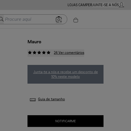
LOJAS CAMPER
JUNTE-SE A NÓS
MINHA 
Procure aqui
Mauro
24 Ver comentários
Junta-te a nós e recebe um desconto de
10% neste modelo
Guia de tamanho
NOTIFICARME