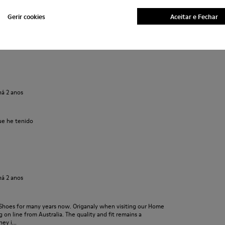
Gerir cookies
Aceitar e Fechar
t très esthétique. Le design est parfait et on s'y sent bien
há 2 anos
ue he tenido
há 2 anos
Shoes for many years now. Origanaly when visiting our Home
 on line from Australia. The quality and fit remains a
ey i...