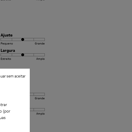
Ajuste
Pequeno
Grande
Largura
Estreito
Amplo
uar sem aceitar
Ajuste
Pequeno
Grande
trar
Largura
o (por
Estreito
Amplo
uas