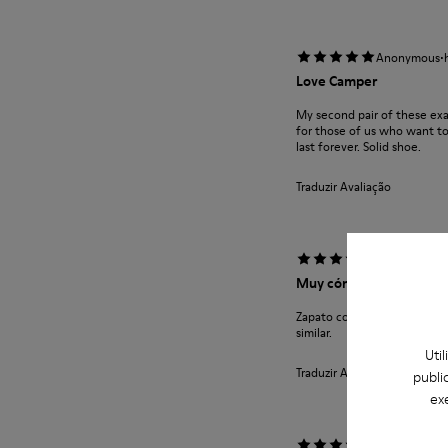
·
Anonymous
Love Camper
My second pair of these exa
for those of us who want to 
last forever. Solid shoe.
Traduzir Avaliação
·
Anonymous
Muy cómodos
Zapato comodísimo este es 
similar.
Uti
Traduzir Avaliação
publi
ex
·
Anonymous