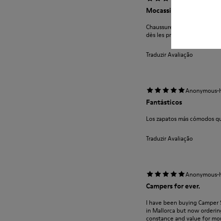
Mocassins Mauro
Chaussure très confortable e
dès les premiers pas.
Traduzir Avaliação
·
Anonymous
Fantásticos
Los zapatos más cómodos q
Traduzir Avaliação
·
Anonymous
Campers for ever.
I have been buying Camper 
in Mallorca but now ordering
constance and value for mon