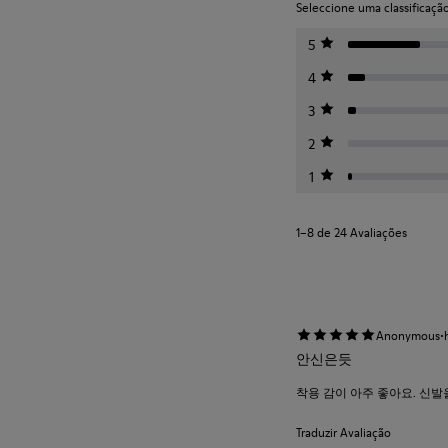
Seleccione uma classificação 
5
4
3
2
1
1–8 de 24 Avaliações
·
Anonymous
안신은듯
착용 감이 아주 좋아요. 신
Traduzir Avaliação