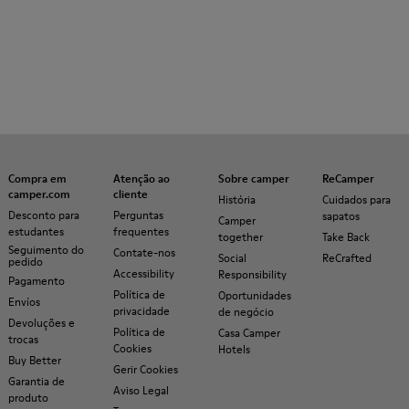
Compra em
Atenção ao
Sobre camper
ReCamper
camper.com
cliente
História
Cuidados para
Desconto para
Perguntas
sapatos
Camper
estudantes
frequentes
together
Take Back
Seguimento do
Contate-nos
Social
ReCrafted
pedido
Accessibility
Responsibility
Pagamento
Política de
Oportunidades
Envíos
privacidade
de negócio
Devoluções e
Política de
Casa Camper
trocas
Cookies
Hotels
Buy Better
Gerir Cookies
Garantia de
Aviso Legal
produto