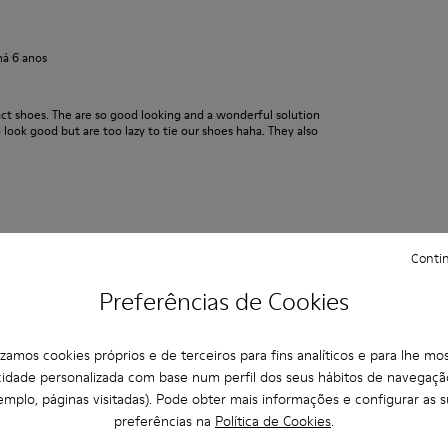
há 6 anos
ct shoes. The are so good looking and a wonderful solution
look good but are too lazy to tie our shoes haha. They also
Contin
há 5 anos
Preferências de Cookies
el tercer par que compro de este modelo o de uno muy
lizamos cookies próprios e de terceiros para fins analíticos e para lhe mos
cidade personalizada com base num perfil dos seus hábitos de navegaçã
emplo, páginas visitadas). Pode obter mais informações e configurar as s
preferências na
Política de Cookies
.
há 6 anos