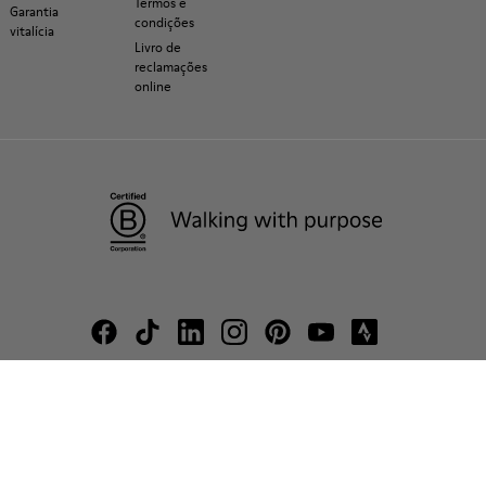
Termos e
Garantia
condições
vitalícia
Livro de
reclamações
online