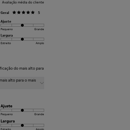
Avaliação média do cliente
Geral
5
Ajuste
Pequeno
Grande
Largura
Estreito
Amplo
sificação do mais alto para
mais alto para o mais
Ajuste
Pequeno
Grande
Largura
Estreito
Amplo