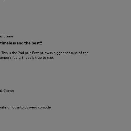
há 3 anos
timeless and the best!!
 This is the 2nd pair. First pair was bigger because of the
mper’s fault. Shoes is true to size.
há 6 anos
mente un guanto davvero comode