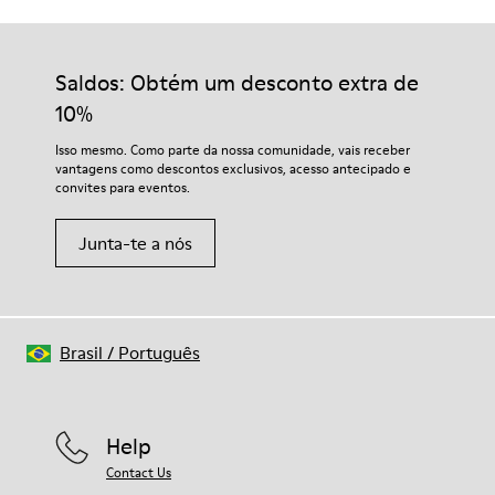
Sola exterior/Características
Os nossos sapatos são fabricados com materiais
92% borracha / 8% borracha reciclada
cuidadosamente selecionados de alta qualidade. Utilizando os
Palmilha
produtos de cuidados do calçado corretos, vais protegê-los e
Saldos: Obtém um desconto extra de
EVA
garantir que duram mais tempo.
Lining
10%
74% têxtil (90% lã - 10% poliester) 26% poliéster reciclado
Para instruções detalhadas sobre como cuidar do teu par,
Isso mesmo. Como parte da nossa comunidade, vais receber
visita o nosso
Guia de Cuidados para Sapatos
.
vantagens como descontos exclusivos, acesso antecipado e
convites para eventos.
Junta-te a nós
Brasil
/
Português
Help
Contact Us