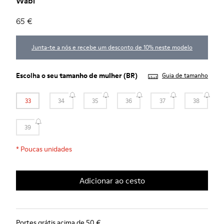
Wabi
65 €
Junta-te a nós e recebe um desconto de 10% neste modelo
Escolha o seu
tamanho de mulher
(BR)
Guia de tamanho
33
34
35
36
37
38
39
*
Poucas unidades
Adicionar ao cesto
Portes grátis acima de 50 €