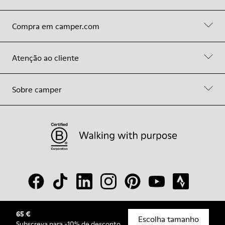
Compra em camper.com
Atenção ao cliente
Sobre camper
65 €
© Camper, 2026
Escolha tamanho
Subscreva
para -10% de desconto