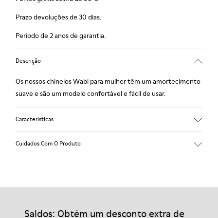
Prazo devoluções de 30 dias.
Período de 2 anos de garantia.
Descrição
Os nossos chinelos Wabi para mulher têm um amortecimento
suave e são um modelo confortável e fácil de usar.
Características
90% Tecido de lã
Cuidados Com O Produto
Cor: azul
Winterproof: conforto térmico.
Sola de borracha reciclada
Forma anatómica
Os nossos sapatos são fabricados com materiais
Forro: 100 % Têxtil (90% Lana - 10% Poliéster)
cuidadosamente selecionados de alta qualidade. Utilizando os
produtos de cuidados do calçado corretos, vais protegê-los e
Saldos: Obtém um desconto extra de
garantir que duram mais tempo.