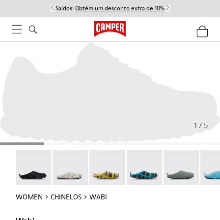
Saldos:
Obtém um desconto extra de 10%
1 / 5
Wabi - 20889-144
Wabi - 20889-143
Wabi - 20889-139
Wabi - 20889-138
Wabi - 20889-1
Wabi 
WOMEN
CHINELOS
WABI