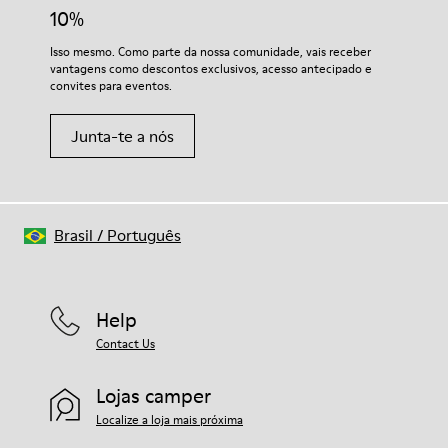
10%
Para instruções detalhadas sobre como cuidar do teu par,
Isso mesmo. Como parte da nossa comunidade, vais receber
visita o nosso
Guia de Cuidados para Sapatos
.
vantagens como descontos exclusivos, acesso antecipado e
convites para eventos.
Junta-te a nós
Brasil
/
Português
Help
Contact Us
Lojas camper
Localize a loja mais próxima