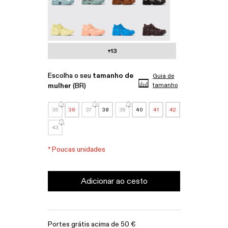
Tossu - A500005-022
Tossu - A500005-017
Tossu - A500005-016
Tossu - A500005-015
+13
Escolha o seu
tamanho de
Guia de
mulher
(BR)
tamanho
35
36
37
38
39
40
41
42
43
*
Poucas unidades
Adicionar ao cesto
Portes grátis acima de 50 €