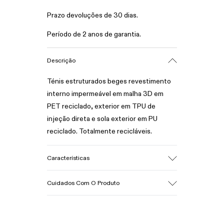
Prazo devoluções de 30 dias.
Período de 2 anos de garantia.
Descrição
Ténis estruturados beges revestimento
interno impermeável em malha 3D em
PET reciclado, exterior em TPU de
injeção direta e sola exterior em PU
reciclado. Totalmente recicláveis.
Características
Gáspea
Cuidados Com O Produto
Têxtil/Sintético
Cor
Bege
Sola Exterior/Características