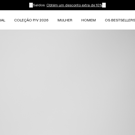
Saldos:
Obtém um desconto extra de 10%
IAL
COLEÇÃO P/V 2026
MULHER
HOMEM
OS BESTSELLER