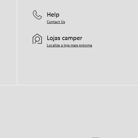
tempo.
Help
Para instruções detalhadas sobre como
cuidar do teu par, visita o nosso
Guia de
Contact Us
Cuidados para Sapatos
.
Lojas camper
Localize a loja mais próxima