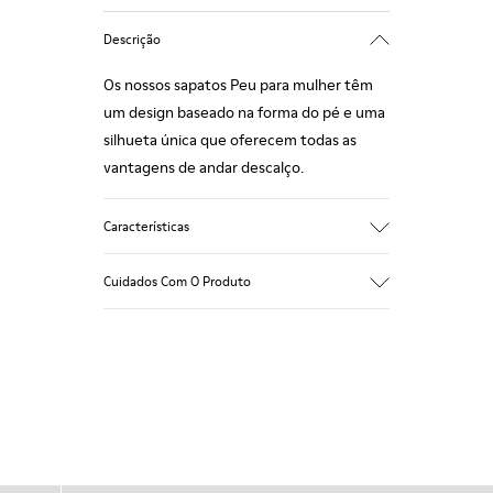
Descrição
Os nossos sapatos Peu para mulher têm
um design baseado na forma do pé e uma
silhueta única que oferecem todas as
vantagens de andar descalço.
Características
Couro com textura liso
Cuidados Com O Produto
Cor: castanho
Costura 360º: maior durabilidade.
Atacadores elásticos
Sola exterior: TPU
Os nossos sapatos são fabricados com
Fabricado a partir de materiais reciclados
materiais cuidadosamente selecionados
com forte durabilidade e resistência ao
de alta qualidade. Utilizando os produtos
desgaste.
de cuidados do calçado corretos, vais
Forro: 59 % Têxtil (60% Nylon - 40% PU)
protegê-los e garantir que duram mais
41 % Poliéster