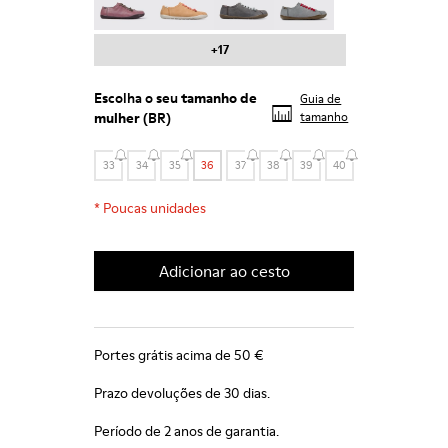
+17
Escolha o seu
tamanho de
Guia de
mulher
(BR)
tamanho
33
34
35
36
37
38
39
40
*
Poucas unidades
Adicionar ao cesto
Portes grátis acima de 50 €
Prazo devoluções de 30 dias.
Período de 2 anos de garantia.