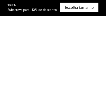
180 €
© Camper, 2026
Escolha tamanho
Subscreva
para -10% de desconto