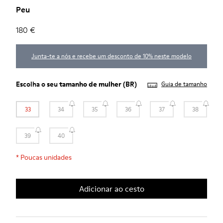
Peu
180 €
Junta-te a nós e recebe um desconto de 10% neste modelo
Escolha o seu
tamanho de mulher
(BR)
Guia de tamanho
33
34
35
36
37
38
39
40
*
Poucas unidades
Adicionar ao cesto