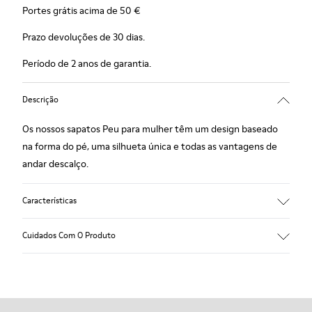
Portes grátis acima de 50 €
Prazo devoluções de 30 dias.
Período de 2 anos de garantia.
Descrição
Os nossos sapatos Peu para mulher têm um design baseado
na forma do pé, uma silhueta única e todas as vantagens de
andar descalço.
Características
Nobuck.
Cuidados Com O Produto
Cor: cinzento.
Costura 360º: maior durabilidade.
Palmilha extraível.
Os nossos sapatos são fabricados com materiais
cuidadosamente selecionados de alta qualidade. Utilizando os