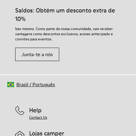
Sola exterior de borracha.
produtos de cuidados do calçado corretos, vais protegê-los e
Saldos: Obtém um desconto extra de
Forro: 52% Pele Suína, 40% Poliéster, 8% Têxtil.
garantir que duram mais tempo.
10%
Para instruções detalhadas sobre como cuidar do teu par,
Isso mesmo. Como parte da nossa comunidade, vais receber
visita o nosso
Guia de Cuidados para Sapatos
.
vantagens como descontos exclusivos, acesso antecipado e
convites para eventos.
Junta-te a nós
Brasil
/
Português
Help
Contact Us
Lojas camper