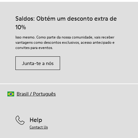
Os nossos sapatos são fabricados com materiais
50% Borracha, 30% Borracha Natural, 20% Borracha
cuidadosamente selecionados de alta qualidade. Utilizando os
Reciclada
produtos de cuidados do calçado corretos, vais protegê-los e
Saldos: Obtém um desconto extra de
Palmilha
garantir que duram mais tempo.
– Palmilha OrthoLite® Recycled™
10%
Forro
Para instruções detalhadas sobre como cuidar do teu par,
Isso mesmo. Como parte da nossa comunidade, vais receber
73% Pele Bovina, 27% Têxtil (45% Poliéster Reciclado, 35%
visita o nosso
Guia de Cuidados para Sapatos
.
vantagens como descontos exclusivos, acesso antecipado e
Algodão Reciclado, 20% Viscose)
convites para eventos.
Junta-te a nós
Brasil
/
Português
Help
Contact Us