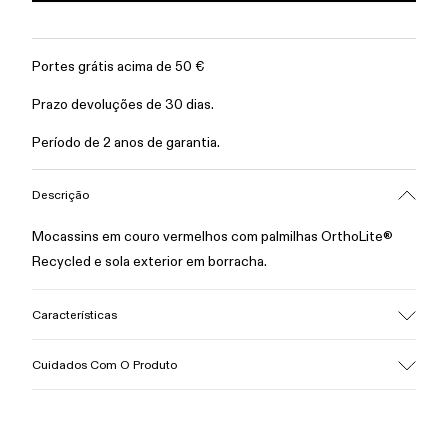
Portes grátis acima de 50 €
Prazo devoluções de 30 dias.
Período de 2 anos de garantia.
Descrição
Mocassins em couro vermelhos com palmilhas OrthoLite®
Recycled e sola exterior em borracha.
Características
Gáspea
Cuidados Com O Produto
100% Pele Bovina
Cor
Vermelho
Sola Exterior/Características