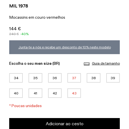
MIL 1978
Mocassins em couro vermelhos
144 €
240 €
-40%
Junta-te a nós e recebe um desconto de 10% neste modelo
Escolha o seu
men size
(BR)
Guia de tamanho
34
35
36
37
38
39
40
41
42
43
*
Poucas unidades
Adicionar ao cesto