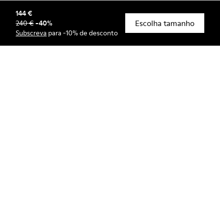
144 €
Escolha tamanho
240 €
-
40
%
© Camper, 2026
Subscreva
para -10% de desconto