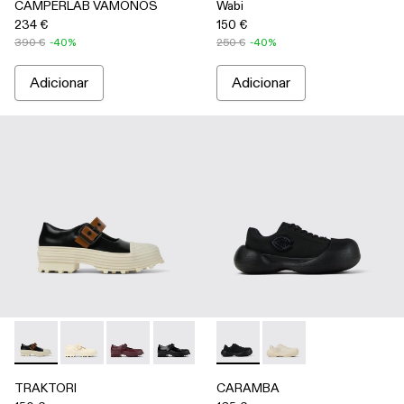
CAMPERLAB VAMONOS
Wabi
234 €
150 €
390 €
-40%
250 €
-40%
Adicionar
Adicionar
TRAKTORI - A500022-008 - Socas Mary Jane em couro pret
TRAKTORI - A500022-005
TRAKTORI - A500022-002
TRAKTORI - A500022-001 - Socas Mar
CARAMBA - A500051-001 - 
CARAMBA - A50005
TRAKTORI
CARAMBA