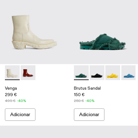
Venga - K300447-003 - White
Venga - K300447-002
Brutus Sandal - A500001-001
Brutus Sandal - A500
Brutus Sandal 
Brutus 
Venga
Brutus Sandal
299 €
150 €
499 €
-40%
250 €
-40%
Adicionar
Adicionar