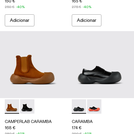
150 €
165 €
250 €
-40%
275 €
-40%
Adicionar
Adicionar
CAMPERLAB CARAMBA - A700023-002 - Botins em Lyoce
CAMPERLAB CARAMBA - A700023-001 - Botins em 
CARAMBA - A500052-001 - 
CARAMBA - A50005
CAMPERLAB CARAMBA
CARAMBA
168 €
174 €
280 €
-40%
290 €
-40%