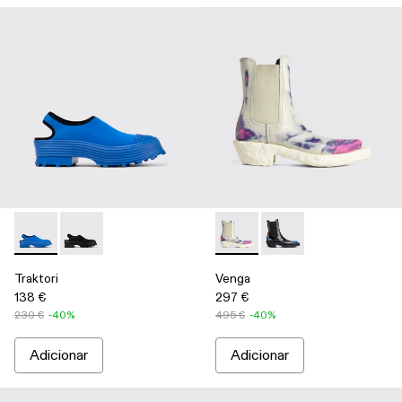
Traktori - A500021-002 - Socas em têxtil azuis
Traktori - A500021-001
Venga - K300448-002 - Multi
Venga - K300448-00
Traktori
Venga
138 €
297 €
230 €
-40%
495 €
-40%
Adicionar
Adicionar