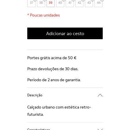
37
38
39
40
41
42
43
44
*
Poucas unidades
Adicionar ao cesto
Portes grátis acima de 50 €
Prazo devoluções de 30 dias.
Período de 2 anos de garantia.
Descrição
Calçado urbano com estética retro-
futurista.
Características