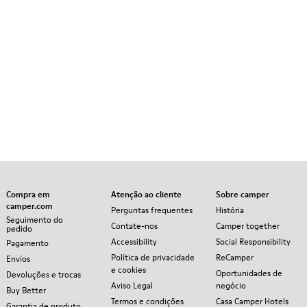
Compra em
Atenção ao cliente
Sobre camper
camper.com
Perguntas frequentes
História
Seguimento do
Contate-nos
Camper together
pedido
Accessibility
Social Responsibility
Pagamento
Política de privacidade
ReCamper
Envíos
e cookies
Oportunidades de
Devoluções e trocas
Aviso Legal
negócio
Buy Better
Termos e condições
Casa Camper Hotels
Garantia de produto