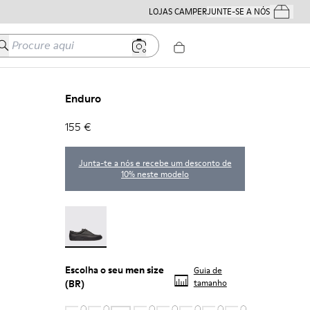
LOJAS CAMPER
JUNTE-SE A NÓS
Os Teus Pe
Procure aqui
Enduro
155 €
Junta-te a nós e recebe um desconto de
10% neste modelo
Enduro - 18990-001
Escolha o seu
men size
Guia de
(BR)
tamanho