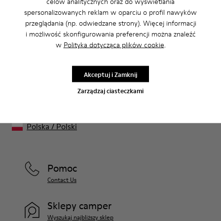
celów analitycznych oraz do wyświetlania
Wyprzedaż: Odbierz dodatkowy rabat
spersonalizowanych reklam w oparciu o profil nawyków
10%
przeglądania (np. odwiedzane strony). Więcej informacji
i możliwość skonfigurowania preferencji można znaleźć
Zgadza się. Należąc do naszej społeczności, będziesz korzystać z
w
Polityka dotycząca plików cookie
.
wyjątkowych rabatów, wcześniejszego dostępu, zaproszeń na
wydarzenia i wielu, wielu innych przywilejów.
Akceptuj i Zamknij
Dołącz do nas
Zarządzaj ciasteczkami
Polska
/
Polski
Pomoc
Contact Us
Sklepy camper
Wyszukaj najbliższy sklep