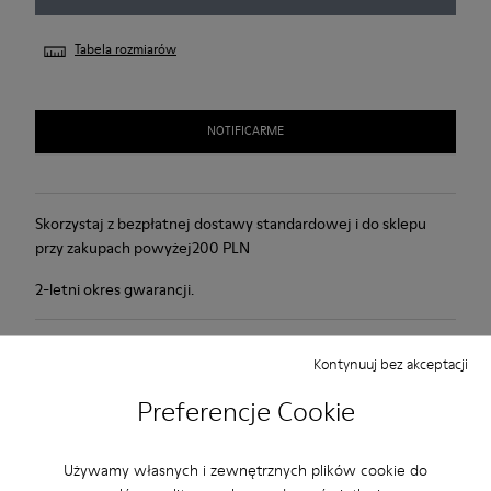
Tabela rozmiarów
NOTIFICARME
Skorzystaj z bezpłatnej dostawy standardowej i do sklepu
przy zakupach powyżej200 PLN
2-letni okres gwarancji.
Konserwacja Produktu
Kontynuuj bez akceptacji
Preferencje Cookie
Używamy własnych i zewnętrznych plików cookie do