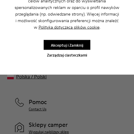
celów analitycznych oraz do wyświetlania
Wyprzedaż: Odbierz dodatkowy rabat
spersonalizowanych reklam w oparciu o profil nawyków
10%
przeglądania (np. odwiedzane strony). Więcej informacji
i możliwość skonfigurowania preferencji można znaleźć
Zgadza się. Należąc do naszej społeczności, będziesz korzystać z
w
Polityka dotycząca plików cookie
.
wyjątkowych rabatów, wcześniejszego dostępu, zaproszeń na
wydarzenia i wielu, wielu innych przywilejów.
Akceptuj i Zamknij
Dołącz do nas
Zarządzaj ciasteczkami
Polska
/
Polski
Pomoc
Contact Us
Sklepy camper
Wyszukaj najbliższy sklep