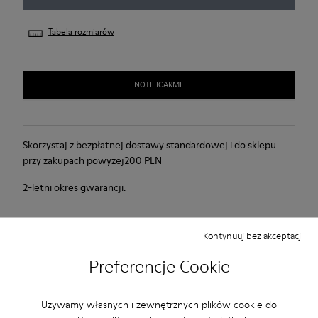
Tabela rozmiarów
NOTIFICARME
Skorzystaj z bezpłatnej dostawy standardowej i do sklepu
przy zakupach powyżej200 PLN
2-letni okres gwarancji.
Konserwacja Produktu
Kontynuuj bez akceptacji
Preferencje Cookie
Używamy własnych i zewnętrznych plików cookie do