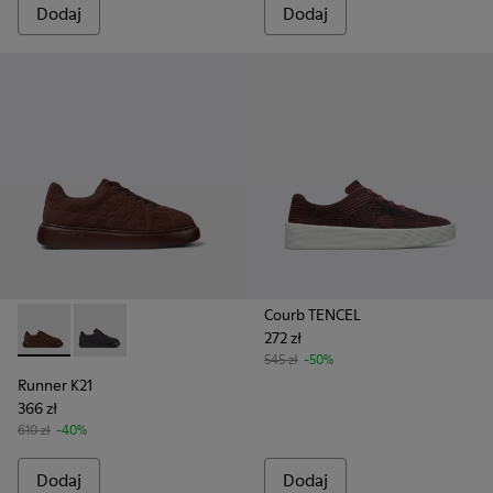
Dodaj
Dodaj
Courb TENCEL
272 zł
Runner K21 - K201582-002 - Bordowe tekstylne sneakersy d
Runner K21 - K201582-001
545 zł
-50%
Runner K21
366 zł
610 zł
-40%
Dodaj
Dodaj