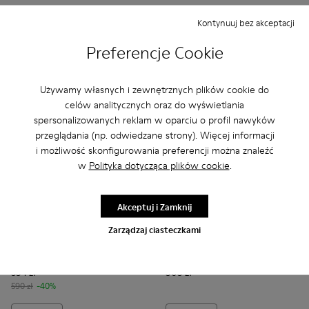
Kontynuuj bez akceptacji
Dodaj
Dodaj
Preferencje Cookie
Używamy własnych i zewnętrznych plików cookie do
celów analitycznych oraz do wyświetlania
spersonalizowanych reklam w oparciu o profil nawyków
przeglądania (np. odwiedzane strony). Więcej informacji
i możliwość skonfigurowania preferencji można znaleźć
w
Polityka dotycząca plików cookie
.
Akceptuj i Zamknij
Zarządzaj ciasteczkami
Twins - K201311-031 - Brązowe sneakersy damskie ze skóry i
Twins - K201311-045
Twins - K201311-043
Twins - K201311-024
Twins - K201311-009
Camaleon - K400615-003 - B
Twins - K201311-003
Camaleon - K400615-
Twins
Camaleon
354 zł
505 zł
590 zł
-40%