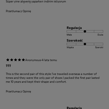
Süper yine alışveriş yaparken indirim istiyorum
Przetłumacz Opinię
Regulacja
Mala
Duża
Szerokość
Wąska
Szeroki
·
Anonymous
4 lata temu
???
This is the second pair of this style I've traveled overseas a number of
times and they were the only pair of shoes I packed the first pair lasted
me 10 years and kept their shape and comfort.
Przetłumacz Opinię
Regulacja