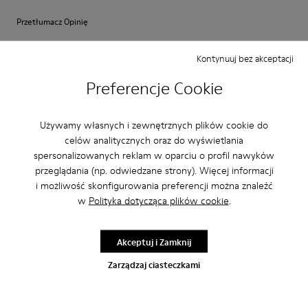
Przetłumacz Opinię
Kontynuuj bez akceptacji
Regulacja
Preferencje Cookie
Mala
Duża
Szerokość
Używamy własnych i zewnętrznych plików cookie do
Wąska
Szeroki
celów analitycznych oraz do wyświetlania
spersonalizowanych reklam w oparciu o profil nawyków
·
Anonymous
4 lata temu
przeglądania (np. odwiedzane strony). Więcej informacji
Perfekt
i możliwość skonfigurowania preferencji można znaleźć
Es ist mein dritter Pelotas-Schuh der perfekt sitzt und Halt bietet.
w
Polityka dotycząca plików cookie
.
Allerdings: Das Schnürsenkel-System ist etwas gewöhnungsbedürftig.
Przetłumacz Opinię
Akceptuj i Zamknij
Zarządzaj ciasteczkami
Regulacja
Mala
Duża