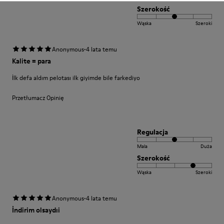
Szerokość
Wąska
Szeroki
·
Anonymous
4 lata temu
Kalite = para
İlk defa aldım pelotası ilk giyimde bile farkediyo
Przetłumacz Opinię
Regulacja
Mala
Duża
Szerokość
Wąska
Szeroki
·
Anonymous
4 lata temu
İndirim olsaydıi