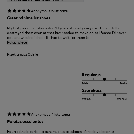
·
Anonymous
6 lat temu
Great minimalist shoes
My first pair of pelotas lasted 10 years of nearly daily use. I never fully
destroyed them even at that but needed to move on as I feared I'd never
get a new pair of shoes if I had to wait for them to...
Pokaż więcej
Przetłumacz Opinię
Regulacja
Mala
Duża
Szerokość
Wąska
Szeroki
·
Anonymous
4 lata temu
Pelotas excelentes
Es un calzado perfecto para muchas ocasiones cómodo y elegante