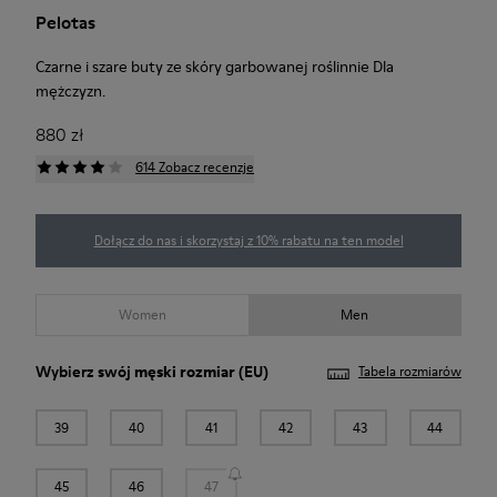
Pelotas
Czarne i szare buty ze skóry garbowanej roślinnie Dla
mężczyzn.
880 zł
614 Zobacz recenzje
Dołącz do nas i skorzystaj z 10% rabatu na ten model
Women
Men
Wybierz swój
męski rozmiar
(EU)
Tabela rozmiarów
39
40
41
42
43
44
45
46
47