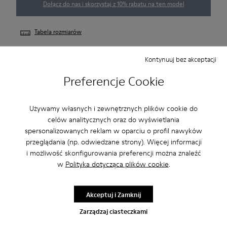
Dołącz do nas i skorzystaj z 10% rabatu na ten model
Tabela rozmiarów
Kontynuuj bez akceptacji
NOTIFICARME
Preferencje Cookie
Używamy własnych i zewnętrznych plików cookie do
Skorzystaj z bezpłatnej dostawy standardowej i do sklepu
celów analitycznych oraz do wyświetlania
przy zakupach powyżej200 PLN
spersonalizowanych reklam w oparciu o profil nawyków
przeglądania (np. odwiedzane strony). Więcej informacji
2-letni okres gwarancji.
i możliwość skonfigurowania preferencji można znaleźć
w
Polityka dotycząca plików cookie
.
Konserwacja Produktu
Akceptuj i Zamknij
Zarządzaj ciasteczkami