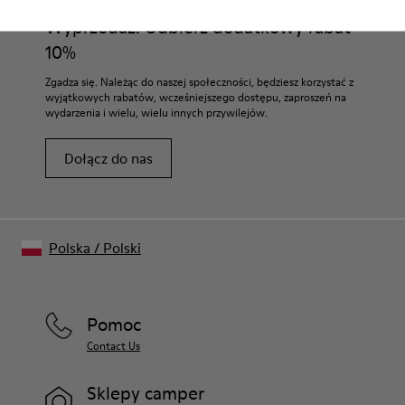
Wyprzedaż: Odbierz dodatkowy rabat
10%
Zgadza się. Należąc do naszej społeczności, będziesz korzystać z
wyjątkowych rabatów, wcześniejszego dostępu, zaproszeń na
wydarzenia i wielu, wielu innych przywilejów.
Dołącz do nas
Polska
/
Polski
Pomoc
Contact Us
Sklepy camper