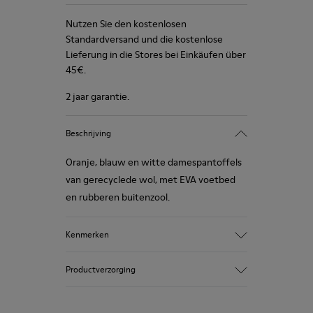
Nutzen Sie den kostenlosen
Standardversand und die kostenlose
Lieferung in die Stores bei Einkäufen über
45€.
2 jaar garantie.
Beschrijving
Oranje, blauw en witte damespantoffels
van gerecyclede wol, met EVA voetbed
en rubberen buitenzool.
Kenmerken
Bovenkant
Productverzorging
Stof
Kleur
Meerdere kleuren