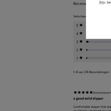
(bijv. 
Recensies van Wabi
Selecteer hieronder een beo
5
4
3
2
1
1–8 van 274 Beoordelingen
·
Anonymous
a good solid slipper
Comfortable slipper that st
an old pair i received as a 