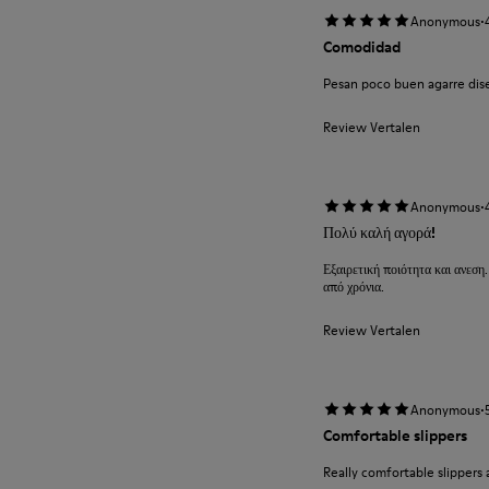
·
Anonymous
Comodidad
Pesan poco buen agarre diseñ
Review Vertalen
·
Anonymous
Πολύ καλή αγορά!
Εξαιρετική ποιότητα και ανεση.
από χρόνια.
Review Vertalen
·
Anonymous
Comfortable slippers
Really comfortable slippers 