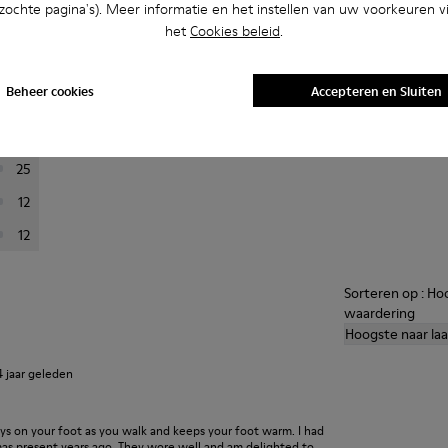
bezochte pagina's). Meer informatie en het instellen van uw voorkeuren vi
het
Cookies beleid
.
ordeling om de beoordelingen te filteren.
Gem
Beheer cookies
Accepteren en Sluiten
201
A
24
25
12
12
Sorteren op : Ho
waardering
Hoogste naar la
4 jaar geleden
ays on your foot as you walk and keeps your foot warm. I had
xmas present years ago. They wore well and am delighted to