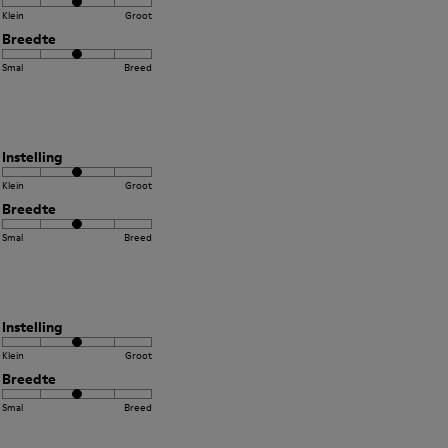
Klein
Groot
Breedte
Smal
Breed
Instelling
Klein
Groot
Breedte
Smal
Breed
Instelling
Klein
Groot
Breedte
Smal
Breed