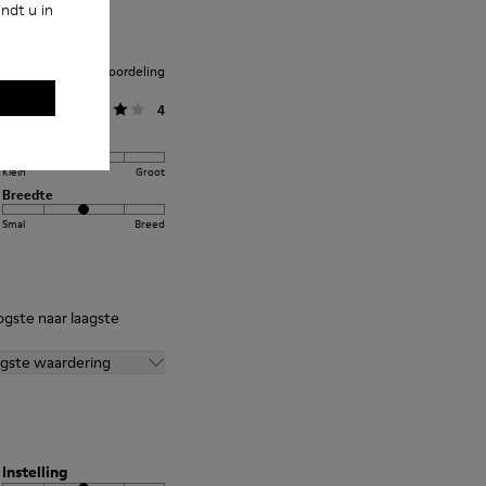
ndt u in
iddelde klantenbeoordeling
lgemeen
4
Instelling
Klein
Groot
Breedte
Smal
Breed
ogste naar laagste
agste waardering
Instelling