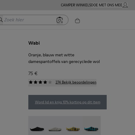
CAMPER WINKELS
DOE MET ONS MEE
MIJN A
oek hier
Wabi
Oranje, blauw met witte
damespantoffels van gerecyclede wol
75 €
274 Bekijk beoordelingen
Word lid en krijg 10% korting op dit item
Wabi - 20889-144
Wabi - 20889-143
Wabi - 20889-139
Wabi - 20889-138