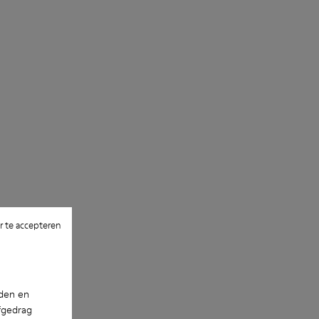
 te accepteren
nden en
fgedrag