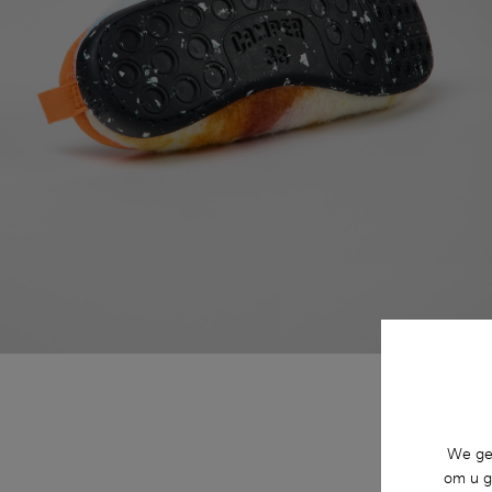
We geb
om u g