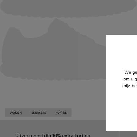
We geb
om u g
(bijv. 
WOMEN
SNEAKERS
PORTOL
Uitverkoop: krijg 10% extra korting