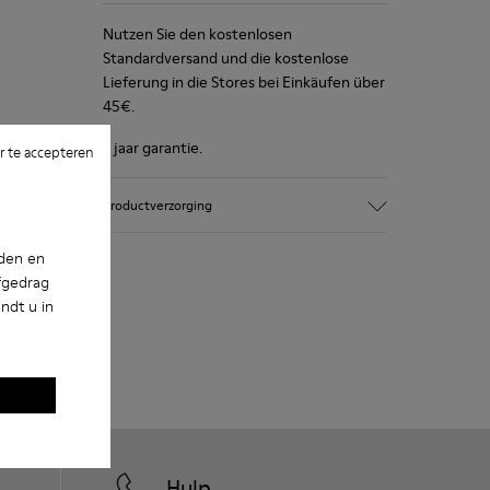
Nutzen Sie den kostenlosen
Standardversand und die kostenlose
Lieferung in die Stores bei Einkäufen über
45€.
2 jaar garantie.
 te accepteren
Productverzorging
nden en
fgedrag
ndt u in
Hulp