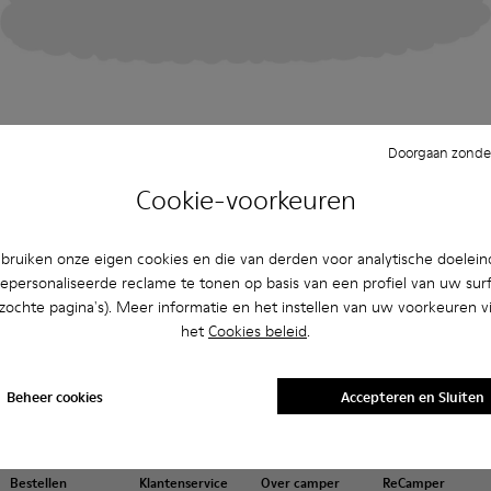
Doorgaan zonder
Cookie-voorkeuren
ruiken onze eigen cookies en die van derden voor analytische doelei
epersonaliseerde reclame te tonen op basis van een profiel van uw sur
bezochte pagina's). Meer informatie en het instellen van uw voorkeuren vi
het
Cookies beleid
.
Beheer cookies
Accepteren en Sluiten
Bestellen
Klantenservice
Over camper
ReCamper