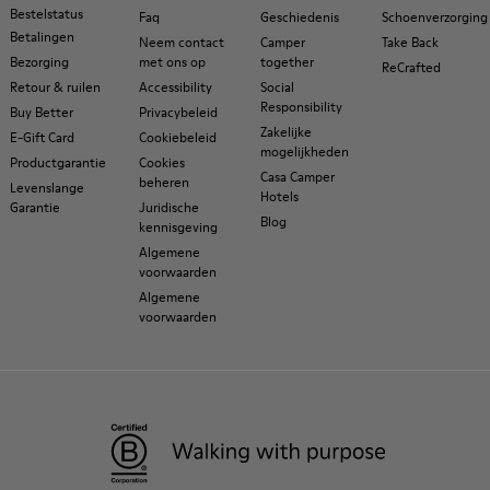
Bestelstatus
Faq
Geschiedenis
Schoenverzorging
Betalingen
Neem contact
Camper
Take Back
Bezorging
met ons op
together
ReCrafted
Retour & ruilen
Accessibility
Social
Responsibility
Buy Better
Privacybeleid
Zakelijke
E-Gift Card
Cookiebeleid
mogelijkheden
Productgarantie
Cookies
Casa Camper
beheren
Levenslange
Hotels
Garantie
Juridische
Blog
kennisgeving
Algemene
voorwaarden
Algemene
voorwaarden