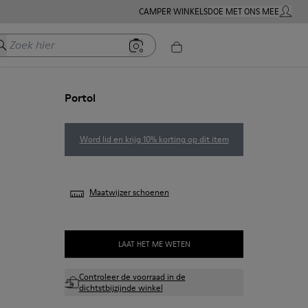
CAMPER WINKELS
DOE MET ONS MEE
MIJN A
oek hier
Portol
Word lid en krijg 10% korting op dit item
Maatwijzer schoenen
LAAT HET ME WETEN
Controleer de voorraad in de
dichtstbijzijnde winkel